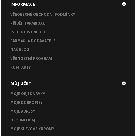
INFORMACE
VŠEOBECNÉ OBCHODNÍ PODMÍNKY
PŘÍBĚH FARMBOXU
INFO K DISTRIBUCI
FARMÁŘI A DODAVATELÉ
NÁŠ BLOG
VĚRNOSTNÍ PROGRAM
KONTAKTY
MŮJ ÚČET
MOJE OBJEDNÁVKY
MOJE DOBROPISY
MOJE ADRESY
OSOBNÍ ÚDAJE
MOJE SLEVOVÉ KUPÓNY