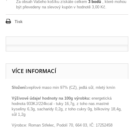
Za obsah Vašeho košíku získáte celkem
3
bodů
, které mohou
být převedeny na slevový kupón v hodnotě
3,00 Kč
.
Tisk
VÍCE INFORMACÍ
Složení:
vepřové maso min 97% (CZ), jedlá sůl, mletý kmín
Výživové údaje/ hodnoty na 100g výrobku:
energetická
hodnota 933KJ/224kcal - tuky 16,7g, z toho nas.mastné
kyseliny 6,3g, sacharidy 0,2g, z toho cukry 0g, bílkoviny 18,4g,
sůl 1,2g
Výrobce: Roman Střelec, Podolí 70, 664 03, IČ: 17252458