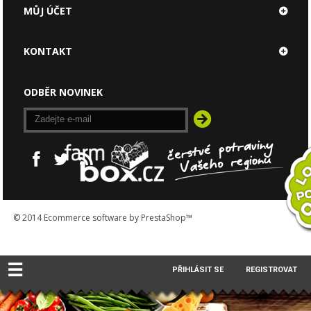
MŮJ ÚČET
KONTAKT
ODBĚR NOVINEK
© 2014
Ecommerce software by PrestaShop™
☰
PŘIHLÁSIT SE
REGISTROVAT