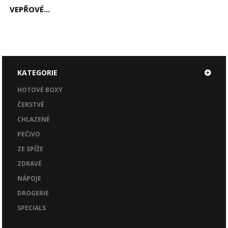
VEPŘOVÉ...
KATEGORIE
HOTOVÉ BOXY
ČERSTVÉ
CHLAZENÉ
PEČIVO
ZE SPÍŽE
ZDRAVÉ
NÁPOJE
DROGERIE
SPECIALS