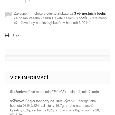
Zakoupením tohoto produktu získáte až
3
věrnostních bodů
.
Za obsah Vašeho košíku získáte celkem
3
bodů
, které mohou
být převedeny na slevový kupón v hodnotě
3,00 Kč
.
Tisk
VÍCE INFORMACÍ
Složení:
vepřové maso min 97% (CZ), jedlá sůl, mletý kmín
Výživové údaje/ hodnoty na 100g výrobku:
energetická
hodnota 933KJ/224kcal - tuky 16,7g, z toho nas.mastné
kyseliny 6,3g, sacharidy 0,2g, z toho cukry 0g, bílkoviny 18,4g,
sůl 1,2g