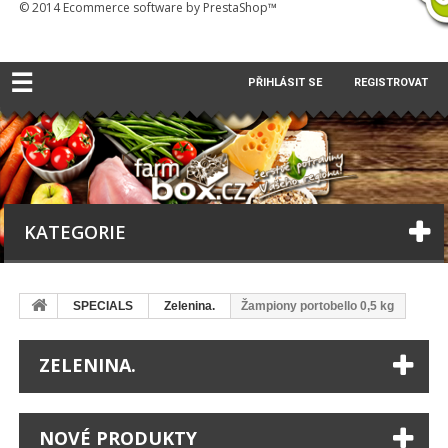
© 2014
Ecommerce software by PrestaShop™
☰
PŘIHLÁSIT SE
REGISTROVAT
KATEGORIE
SPECIALS
Zelenina.
Žampiony portobello 0,5 kg
ZELENINA.
NOVÉ PRODUKTY