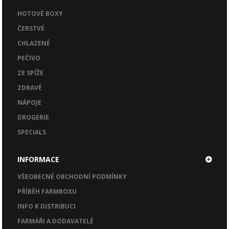
HOTOVÉ BOXY
ČERSTVÉ
CHLAZENÉ
PEČIVO
ZE SPÍŽE
ZDRAVÉ
NÁPOJE
DROGERIE
SPECIALS
INFORMACE
VŠEOBECNÉ OBCHODNÍ PODMÍNKY
PŘÍBĚH FARMBOXU
INFO K DISTRIBUCI
FARMÁŘI A DODAVATELÉ