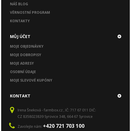
NÁŠ BLOG
VĚRNOSTNÍ PROGRAM
KONTAKTY
MŮJ ÚČET
MOJE OBJEDNÁVKY
MOJE DOBROPISY
MOJE ADRESY
OSOBNÍ ÚDAJE
MOJE SLEVOVÉ KUPÓNY
KONTAKT
Irena Šneková - farmbox.cz , IČ: 717 67 011 DIČ:
CZ 8358023839 Syrovice 348, 664 67 Syrovice
+420 721 703 100
Zavolejte nám: