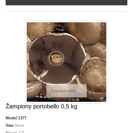
Zobrazit větší
Žampiony portobello 0,5 kg
Model
1377
Stav
Nové
Původ: CZ