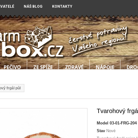
AVATELÉ
NÁŠ BLOG
KONTAKTY
PEČIVO
ZE SPÍŽE
ZDRAVÉ
NÁPOJE
DRO
vý frgál půl
Tvarohový frgá
Model
03-01-FRG-204
Stav
Nové