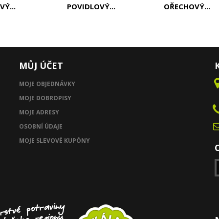
Ý...
POVIDLOVÝ...
OŘECHOVÝ...
MŮJ ÚČET
MOJE OBJEDNÁVKY
MOJE DOBROPISY
MOJE ADRESY
OSOBNÍ ÚDAJE
MOJE SLEVOVÉ KUPÓNY