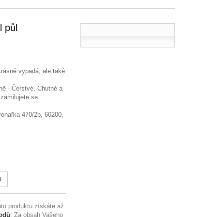
l půl
krásně vypadá, ale také
ně - Čerstvé, Chutné a
 zamilujete se.
Zvonařka 470/2b, 60200,
t
to produktu získáte až
odů
. Za obsah Vašeho