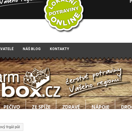
AVATELÉ
NÁŠ BLOG
KONTAKTY
PEČIVO
ZE SPÍŽE
ZDRAVÉ
NÁPOJE
DRO
vý frgál půl