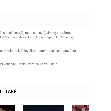
vý, slunečnicový), tuk rostlinný (palmový),
sušená
 E472e, zahušťovadlo E412, emulgátor E322 (
soja
),
a, máslo, kukuřičný škrob, aroma, sušená syrovátka,
vyzkoušejte, udělají vám boule za ušima.
LI TAKÉ: