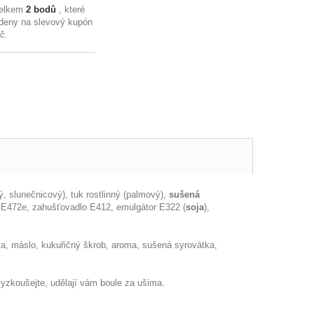
celkem
2
bodů
, které
deny na slevový kupón
Kč
.
vý, slunečnicový), tuk rostlinný (palmový),
sušená
 E472e, zahušťovadlo E412, emulgátor E322 (
soja
),
a, máslo, kukuřičný škrob, aroma, sušená syrovátka,
vyzkoušejte, udělají vám boule za ušima.