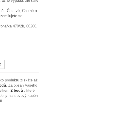
krásně vypadá, ale také
ně - Čerstvé, Chutné a
 zamilujete se.
Zvonařka 470/2b, 60200,
t
to produktu získáte až
odů
. Za obsah Vašeho
celkem
2
bodů
, které
deny na slevový kupón
Kč
.