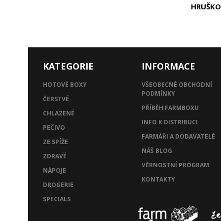
HRUŠKOV
KATEGORIE
INFORMACE
HOTOVÉ BOXY
VŠEOBECNÉ OBCHODNÍ
PODMÍNKY
ČERSTVÉ
PŘÍBĚH FARMBOXU
CHLAZENÉ
INFO K DISTRIBUCI
PEČIVO
FARMÁŘI A DODAVATELÉ
ZE SPÍŽE
NÁŠ BLOG
ZDRAVÉ
VĚRNOSTNÍ PROGRAM
NÁPOJE
KONTAKTY
DROGERIE
SPECIALS