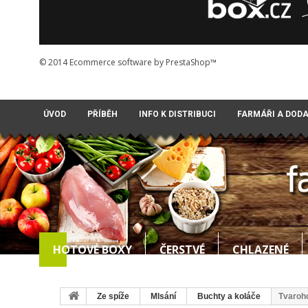
© 2014
Ecommerce software by PrestaShop™
ÚVOD
PŘÍBĚH
INFO K DISTRIBUCI
FARMÁŘI A DOD
HOTOVÉ BOXY
ČERSTVÉ
CHLAZENÉ
Ze spíže
Mlsání
Buchty a koláče
Tvaroho