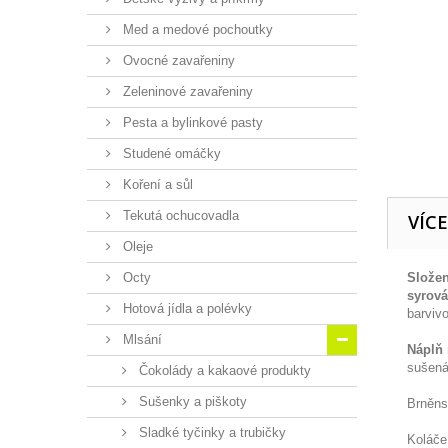
Med a medové pochoutky
Ovocné zavařeniny
Zeleninové zavařeniny
Pesta a bylinkové pasty
Studené omáčky
Koření a sůl
Tekutá ochucovadla
VÍC
Oleje
Octy
Složen
syrová
Hotová jídla a polévky
barviv
Mlsání
Náplň
sušená
Čokolády a kakaové produkty
Sušenky a piškoty
Brněns
Sladké tyčinky a trubičky
Koláče