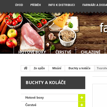
ÚVOD
PŘÍBĚH
INFO K DISTRIBUCI
FARMÁŘI A DOD
HOTOVÉ BOXY
ČERSTVÉ
CHLAZENÉ
Ze spíže
Mlsání
Buchty a koláče
Tvaroho
BUCHTY A KOLÁČE
Hotové boxy
Čerstvé