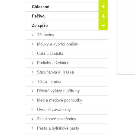
Chlazené
Pečivo
Ze spíže
Těstoviny
Mouky a kypřící prášek
Cukr a sladidla
Pudinky a želatina
Strouhanka a Hraška
Těsta - směsi
Dětské výživy a příkrmy
Med a medové pochoutky
Ovocné zavařeniny
Zeleninové zavařeniny
Pesta a bylinkové pasty