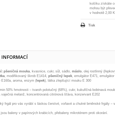
košíku získáte 
mohou být převe
v hodnotě
2,00 
Tisk
E INFORMACÍ
í:
pšeničná mouka
, kvasnice, cukr, sůl, sádlo,
máslo
, olej rostlinný (řepko
tka
, modifikovaný škrob E1414,
pšeničný lepek
, emulgátor E471, emulgátor
o E160a, aroma, enzym (
lepek
), látka zlepšující mouku E 300
min 50% hmotnosti – tvaroh polotučný (68%), cukr, kukuřičná bobtnavá mouk
 vaječná melanž, koncentrovaná citrónová šťáva, konzervant E202
ký frgál pro vás vyrábí s láskou čerstvé, voňavé a chutné brněnské frgály – 
 jsou baleny v papírových krabicích, přebaleny mikroténem proti okorání.