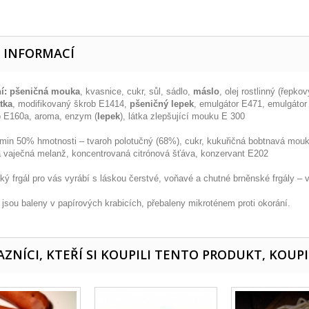
E INFORMACÍ
í:
pšeničná mouka
, kvasnice, cukr, sůl, sádlo,
máslo
, olej rostlinný (řepko
tka
, modifikovaný škrob E1414,
pšeničný lepek
, emulgátor E471, emulgátor
o E160a, aroma, enzym (
lepek
), látka zlepšující mouku E 300
min 50% hmotnosti – tvaroh polotučný (68%), cukr, kukuřičná bobtnavá mouk
 vaječná melanž, koncentrovaná citrónová šťáva, konzervant E202
ký frgál pro vás vyrábí s láskou čerstvé, voňavé a chutné brněnské frgály – 
 jsou baleny v papírových krabicích, přebaleny mikroténem proti okorání.
ZNÍCI, KTEŘÍ SI KOUPILI TENTO PRODUKT, KOUPI