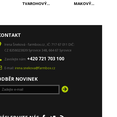
TVAROHOVÝ...
MAKOVÝ...
KONTAKT
Irena Šneková - farmbox.cz , IČ: 717 67 011 DIČ:
CZ 8358023839 Syrovice 348, 664 67 Syrovice
+420 721 703 100
Zavolejte nám:
E-mail:
irena.snekova@farmbox.cz
ODBĚR NOVINEK