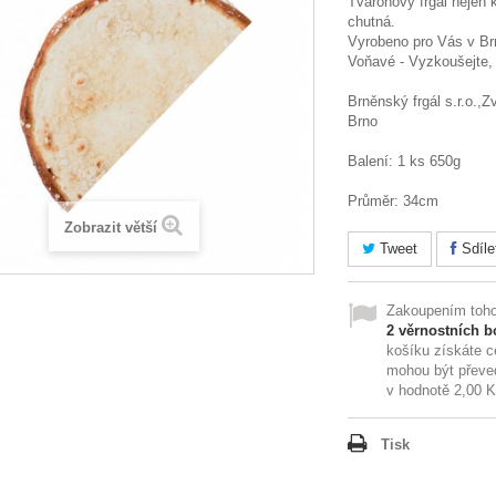
Tvarohový frgál nejen 
chutná.
Vyrobeno pro Vás v Br
Voňavé - Vyzkoušejte,
Brněnský frgál s.r.o.,
Brno
Balení: 1 ks 650g
Průměr: 34cm
Zobrazit větší
Tweet
Sdíle
Zakoupením toho
2
věrnostních b
košíku získáte 
mohou být převe
v hodnotě
2,00 
Tisk