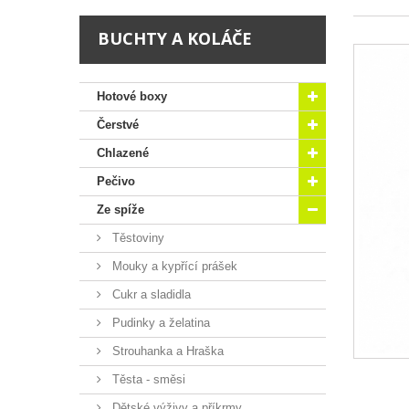
BUCHTY A KOLÁČE
Hotové boxy
Čerstvé
Chlazené
Pečivo
Ze spíže
Těstoviny
Mouky a kypřící prášek
Cukr a sladidla
Pudinky a želatina
Strouhanka a Hraška
Těsta - směsi
Dětské výživy a příkrmy