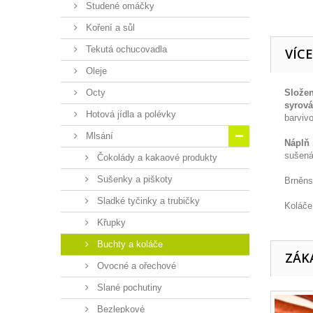
Studené omáčky
Koření a sůl
Tekutá ochucovadla
VÍC
Oleje
Octy
Složen
syrová
Hotová jídla a polévky
barviv
Mlsání
Náplň
sušená
Čokolády a kakaové produkty
Sušenky a piškoty
Brněns
Sladké tyčinky a trubičky
Koláče
Křupky
Buchty a koláče
ZÁKA
Ovocné a ořechové
Slané pochutiny
Bezlepkové