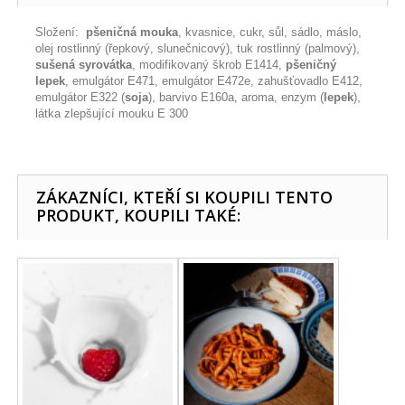
Složení:
pšeničná mouka
, kvasnice, cukr, sůl, sádlo, máslo,
olej rostlinný (řepkový, slunečnicový), tuk rostlinný (palmový),
sušená syrovátka
, modifikovaný škrob E1414,
pšeničný
lepek
, emulgátor E471, emulgátor E472e, zahušťovadlo E412,
emulgátor E322 (
soja
), barvivo E160a, aroma, enzym (
lepek
),
látka zlepšující mouku E 300
ZÁKAZNÍCI, KTEŘÍ SI KOUPILI TENTO
PRODUKT, KOUPILI TAKÉ: