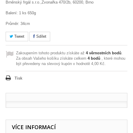
Brněnský frgál s.r.o.,Zvonařka 470/2b, 60200, Brno
Balení: 1 ks 650g
Průměr: 34cm
Tweet
Sdílet
Zakoupením tohoto produktu získáte až
4
věrnostních bodů
.
Za obsah Vašeho košíku získáte celkem
4
bodů
, které mohou
být převedeny na slevový kupón v hodnotě
4,00 Kč
.
Tisk
VÍCE INFORMACÍ