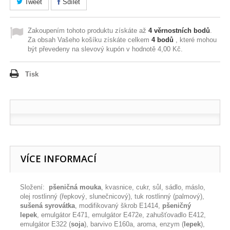
Tweet
Sdílet
Zakoupením tohoto produktu získáte až
4
věrnostních bodů
.
Za obsah Vašeho košíku získáte celkem
4
bodů
, které mohou
být převedeny na slevový kupón v hodnotě
4,00 Kč
.
Tisk
VÍCE INFORMACÍ
Složení:
pšeničná mouka
, kvasnice, cukr, sůl, sádlo, máslo,
olej rostlinný (řepkový, slunečnicový), tuk rostlinný (palmový),
sušená syrovátka
, modifikovaný škrob E1414,
pšeničný
lepek
, emulgátor E471, emulgátor E472e, zahušťovadlo E412,
emulgátor E322 (
soja
), barvivo E160a, aroma, enzym (
lepek
),