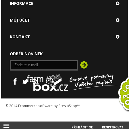
INFORMACE
MŮJ ÚČET
KONTAKT
ODBĚR NOVINEK
© 2014
Ecommerce software by PrestaShop™
☰
PŘIHLÁSIT SE
REGISTROVAT