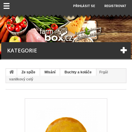
☰
PŘIHLÁSIT SE
REGISTROVAT
KATEGORIE
Ze spíže
Mlsání
Buchty a koláče
Frgál
vanilkový celý