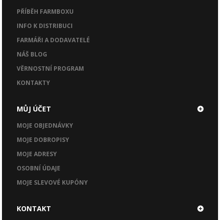
PŘÍBĚH FARMBOXU
INFO K DISTRIBUCI
FARMÁŘI A DODAVATELÉ
NÁŠ BLOG
VĚRNOSTNÍ PROGRAM
KONTAKTY
MŮJ ÚČET
MOJE OBJEDNÁVKY
MOJE DOBROPISY
MOJE ADRESY
OSOBNÍ ÚDAJE
MOJE SLEVOVÉ KUPÓNY
KONTAKT