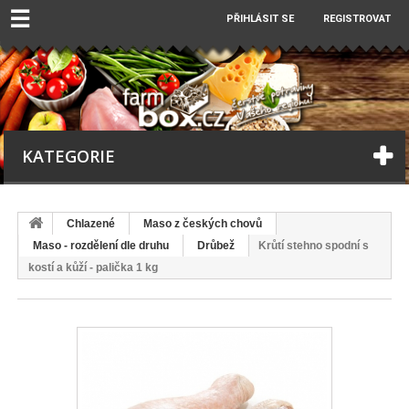
☰
PŘIHLÁSIT SE
REGISTROVAT
KATEGORIE
Chlazené
Maso z českých chovů
Maso - rozdělení dle druhu
Drůbež
Krůtí stehno spodní s
kostí a kůží - palička 1 kg