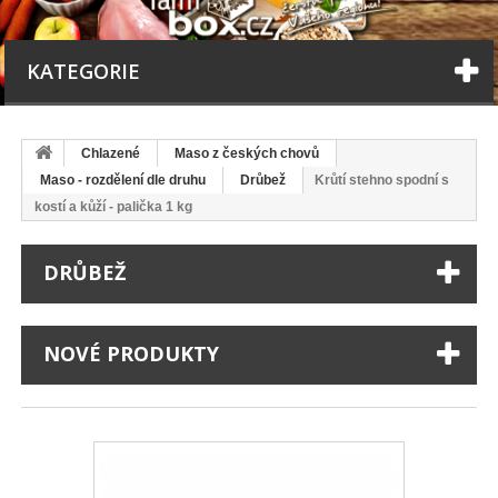
KATEGORIE
Chlazené
Maso z českých chovů
Maso - rozdělení dle druhu
Drůbež
Krůtí stehno spodní s
kostí a kůží - palička 1 kg
DRŮBEŽ
NOVÉ PRODUKTY