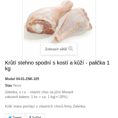
Zobrazit větší
Krůtí stehno spodní s kostí a kůží - palička 1
kg
Model
04-01-ZNK-105
Stav
Nové
Zelenka, s.r.o. - vlastní chov na jižní Moravě
vakuově baleno: 1 ks = ca. 1 kg(+/-20%)
Krůtí maso pochází z vlastních chovů firmy Zelenka.
Tweet
Sdílet