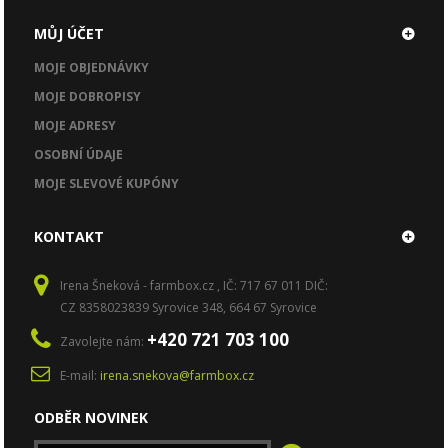
MŮJ ÚČET
MOJE OBJEDNÁVKY
MOJE DOBROPISY
MOJE ADRESY
OSOBNÍ ÚDAJE
MOJE SLEVOVÉ KUPÓNY
KONTAKT
Irena Šneková - farmbox.cz , IČ: 717 67 011 DIČ:
CZ 8358023839 Syrovice 348, 664 67 Syrovice
+420 721 703 100
Zavolejte nám:
E-mail:
irena.snekova@farmbox.cz
ODBĚR NOVINEK