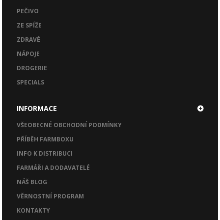
PEČIVO
ZE SPÍŽE
ZDRAVÉ
NÁPOJE
DROGERIE
SPECIALS
INFORMACE
VŠEOBECNÉ OBCHODNÍ PODMÍNKY
PŘÍBĚH FARMBOXU
INFO K DISTRIBUCI
FARMÁŘI A DODAVATELÉ
NÁŠ BLOG
VĚRNOSTNÍ PROGRAM
KONTAKTY