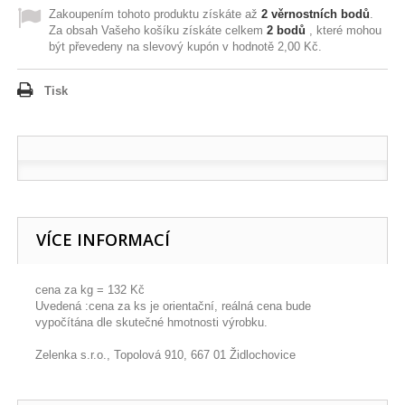
Zakoupením tohoto produktu získáte až
2
věrnostních bodů
.
Za obsah Vašeho košíku získáte celkem
2
bodů
, které mohou
být převedeny na slevový kupón v hodnotě
2,00 Kč
.
Tisk
VÍCE INFORMACÍ
cena za kg = 132 Kč
Uvedená :cena za ks je orientační, reálná cena bude
vypočítána dle skutečné hmotnosti výrobku.
Zelenka s.r.o., Topolová 910, 667 01 Židlochovice