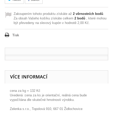
Zakoupením tohoto produktu získáte až
2
věrnostních bodů
.
Za obsah Vašeho košíku získáte celkem
2
bodů
, které mohou
být převedeny na slevový kupón v hodnotě
2,00 Kč
.
Tisk
VÍCE INFORMACÍ
cena za kg = 132 Kč
Uvedená :cena za ks je orientační, reálná cena bude
vypočítána dle skutečné hmotnosti výrobku.
Zelenka s.r.o., Topolová 910, 667 01 Židlochovice