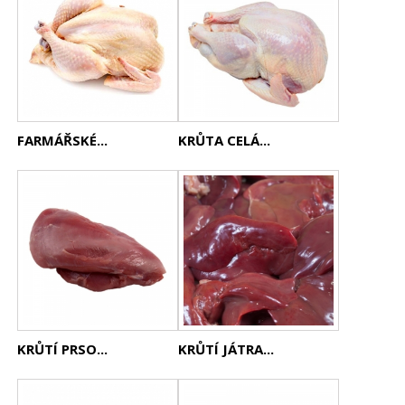
FARMÁŘSKÉ...
KRŮTA CELÁ...
KRŮTÍ PRSO...
KRŮTÍ JÁTRA...