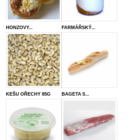
HONZOVY...
FARMÁŘSKÝ...
KEŠU OŘECHY 85G
BAGETA S...