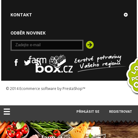
KONTAKT
ODBĚR NOVINEK
© 2014
Ecommerce software by PrestaShop™
☰
PŘIHLÁSIT SE
REGISTROVAT