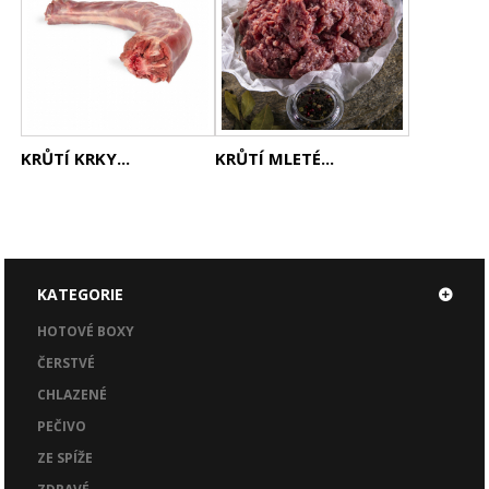
KRŮTÍ KRKY...
KRŮTÍ MLETÉ...
KATEGORIE
HOTOVÉ BOXY
ČERSTVÉ
CHLAZENÉ
PEČIVO
ZE SPÍŽE