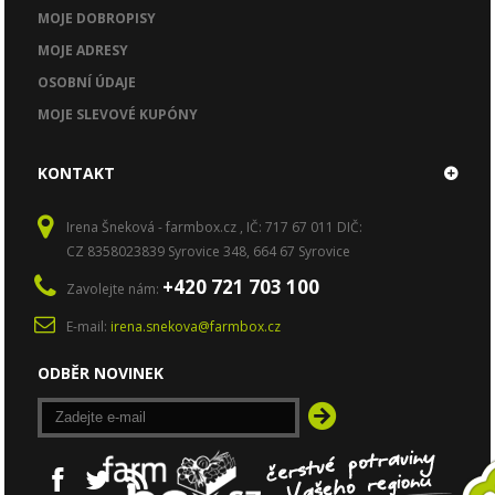
MOJE DOBROPISY
MOJE ADRESY
OSOBNÍ ÚDAJE
MOJE SLEVOVÉ KUPÓNY
KONTAKT
Irena Šneková - farmbox.cz , IČ: 717 67 011 DIČ:
CZ 8358023839 Syrovice 348, 664 67 Syrovice
+420 721 703 100
Zavolejte nám:
E-mail:
irena.snekova@farmbox.cz
ODBĚR NOVINEK