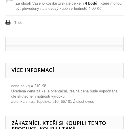
Za obsah Vašeho košíku získáte celkem
4
bodů
, které mohou
být převedeny na slevový kupón v hodnotě
4,00 Kč
.
Tisk
VÍCE INFORMACÍ
cena za kg = 210 Kč
Uvedená cena za ks je orientační, reálná cena bude vypočítána
dle skutečné hmotnosti výrobku.
Zelenka s.r.o., Topolová 910, 667 01 Židlochovice
ZÁKAZNÍCI, KTEŘÍ SI KOUPILI TENTO
PRODUKT, KOUPILI TAKÉ: