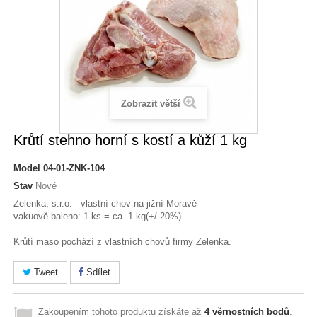
Zobrazit větší
Krůtí stehno horní s kostí a kůží 1 kg
Model
04-01-ZNK-104
Stav
Nové
Zelenka, s.r.o. - vlastní chov na jižní Moravě
vakuově baleno: 1 ks = ca. 1 kg(+/-20%)
Krůtí maso pochází z vlastních chovů firmy Zelenka.
Tweet
Sdílet
Zakoupením tohoto produktu získáte až
4
věrnostních bodů
.