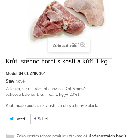
Zobrazit větší
Krůtí stehno horní s kostí a kůží 1 kg
Model
04-01-ZNK-104
Stav
Nové
Zelenka, s.r.o. - vlastní chov na jižní Moravě
vakuově baleno: 1 ks = ca. 1 kg(+/-20%)
Krůtí maso pochází z vlastních chovů firmy Zelenka.
Tweet
Sdílet
Zakoupením tohoto produktu získáte až
4
věrnostních bodů
.