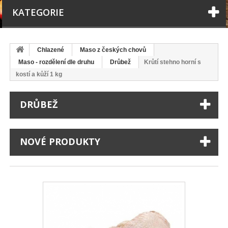
KATEGORIE
Chlazené
Maso z českých chovů
Maso - rozdělení dle druhu
Drůbež
Krůtí stehno horní s
kostí a kůží 1 kg
DRŮBEŽ
NOVÉ PRODUKTY