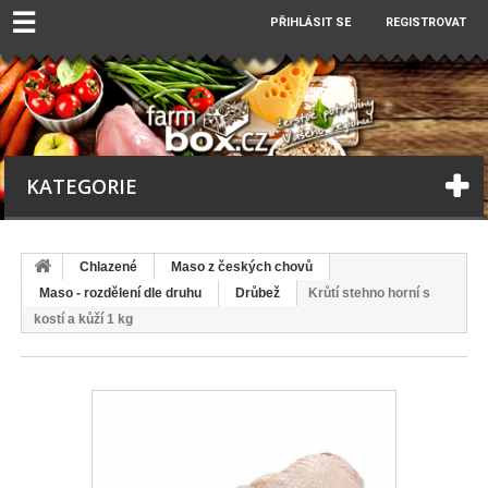
☰
PŘIHLÁSIT SE
REGISTROVAT
KATEGORIE
Chlazené
Maso z českých chovů
Maso - rozdělení dle druhu
Drůbež
Krůtí stehno horní s
kostí a kůží 1 kg