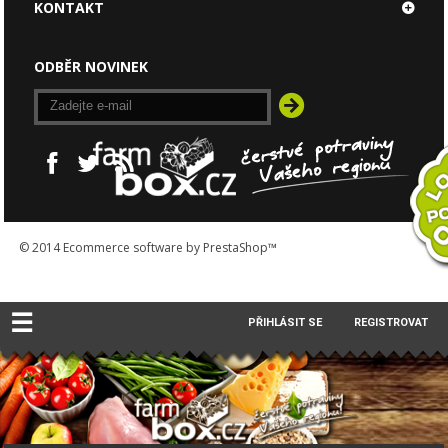
KONTAKT
ODBĚR NOVINEK
© 2014
Ecommerce software by PrestaShop™
☰
PŘIHLÁSIT SE
REGISTROVAT