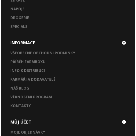
ZDRAVÉ
NÁPOJE
DROGERIE
SPECIALS
INFORMACE
VŠEOBECNÉ OBCHODNÍ PODMÍNKY
PŘÍBĚH FARMBOXU
INFO K DISTRIBUCI
FARMÁŘI A DODAVATELÉ
NÁŠ BLOG
VĚRNOSTNÍ PROGRAM
KONTAKTY
MŮJ ÚČET
MOJE OBJEDNÁVKY