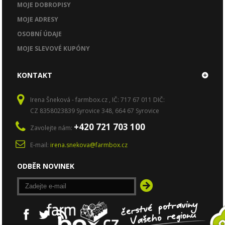
MOJE DOBROPISY
MOJE ADRESY
OSOBNÍ ÚDAJE
MOJE SLEVOVÉ KUPÓNY
KONTAKT
Irena Šneková - farmbox.cz , IČ: 717 67 011 DIČ:
CZ 8358023839 Syrovice 348, 664 67 Syrovice
+420 721 703 100
Zavolejte nám:
E-mail:
irena.snekova@farmbox.cz
ODBĚR NOVINEK