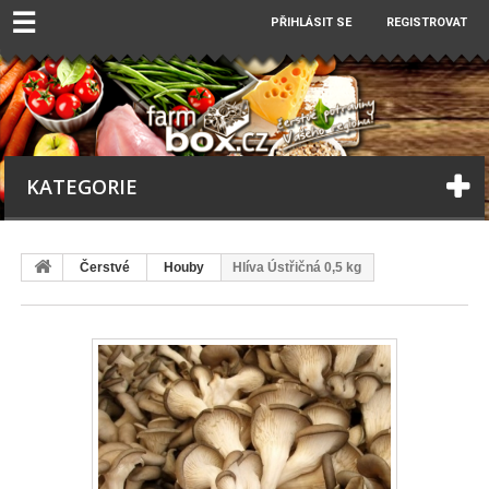
☰
PŘIHLÁSIT SE
REGISTROVAT
KATEGORIE
Čerstvé
Houby
Hlíva Ústřičná 0,5 kg