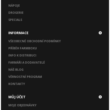
NÁPOJE
DROGERIE
SPECIALS
INFORMACE
VŠEOBECNÉ OBCHODNÍ PODMÍNKY
PŘÍBĚH FARMBOXU
INFO K DISTRIBUCI
FARMÁŘI A DODAVATELÉ
NÁŠ BLOG
VĚRNOSTNÍ PROGRAM
KONTAKTY
MŮJ ÚČET
MOJE OBJEDNÁVKY