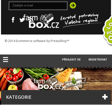
© 2014
Ecommerce software by PrestaShop™
☰
PŘIHLÁSIT SE
REGISTROVAT
KATEGORIE