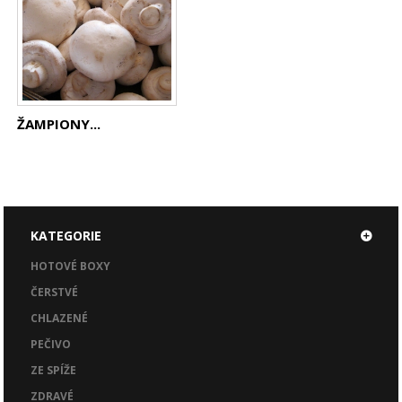
ŽAMPIONY...
KATEGORIE
HOTOVÉ BOXY
ČERSTVÉ
CHLAZENÉ
PEČIVO
ZE SPÍŽE
ZDRAVÉ