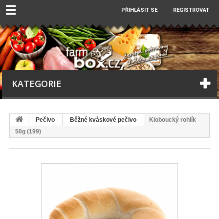
☰
PŘIHLÁSIT SE
REGISTROVAT
KATEGORIE
Pečivo
Běžné kváskové pečivo
Kloboucký rohlík
50g (199)