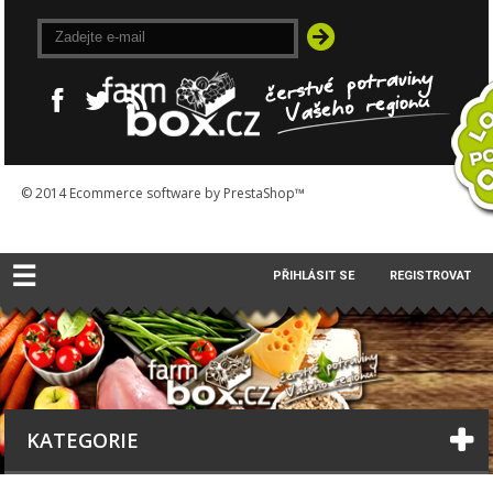
© 2014
Ecommerce software by PrestaShop™
☰
PŘIHLÁSIT SE
REGISTROVAT
KATEGORIE