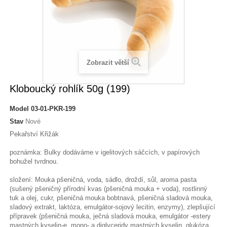
Zobrazit větší
Kloboucký rohlík 50g (199)
Model
03-01-PKR-199
Stav
Nové
Pekařství Křižák
poznámka: Bulky dodáváme v igelitových sáčcích, v papírových
bohužel tvrdnou.
složení: Mouka pšeničná, voda, sádlo, droždí, sůl, aroma pasta
(sušený pšeničný přírodní kvas (pšeničná mouka + voda), rostlinný
tuk a olej, cukr, pšeničná mouka bobtnavá, pšeničná sladová mouka,
sladový extrakt, laktóza, emulgátor-sojový lecitin, enzymy), zlepšující
přípravek (pšeničná mouka, ječná sladová mouka, emulgátor -estery
mastných kyselin-e, mono- a diglyceridy mastných kyselin, glukóza,