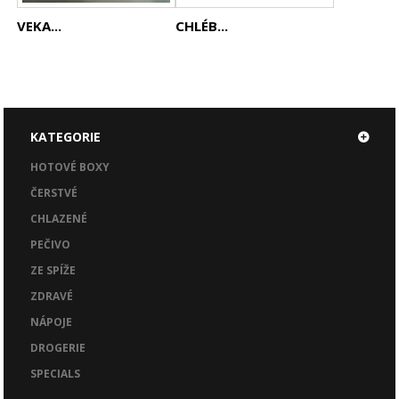
VEKA...
CHLÉB...
KATEGORIE
HOTOVÉ BOXY
ČERSTVÉ
CHLAZENÉ
PEČIVO
ZE SPÍŽE
ZDRAVÉ
NÁPOJE
DROGERIE
SPECIALS