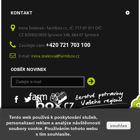
KONTAKT
Irena Šneková - farmbox.cz , IČ: 717 67 011 DIČ:
CZ 8358023839 Syrovice 348, 664 67 Syrovice
+420 721 703 100
Zavolejte nám:
E-mail:
irena.snekova@farmbox.cz
ODBĚR NOVINEK
Tento web používá k poskytování služeb,
Tento web používá k poskytování služeb,
personalizaci reklam a analýze návštěvnosti
personalizaci reklam a analýze návštěvnosti
© 2014
Ecommerce software by PrestaShop™
souhlas
souhlas
soubory cookie. Používáním tohoto webu
soubory cookie. Používáním tohoto webu
s tím souhlasíte.
s tím souhlasíte.