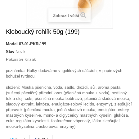
Zobrazit větší
Kloboucký rohlík 50g (199)
Model
03-01-PKR-199
Stav
Nové
Pekařství Křižák
poznámka: Bulky dodáváme v igelitových sáčcích, v papírových
bohužel tvrdnou.
složení: Mouka pšeničná, voda, sádlo, droždí, sůl, aroma pasta
(sušený pšeničný přírodní kvas (pšeničná mouka + voda), rostlinný
tuk a olej, cukr, pšeničná mouka bobtnavá, pšeničná sladová mouka,
sladový extrakt, laktóza, emulgátor-sojový lecitin, enzymy), zlepšující
přípravek (pšeničná mouka, ječná sladová mouka, emulgátor -estery
mastných kyselin-e, mono- a diglyceridy mastných kyselin, glukóza,
cukr, regulátor kyselosti- fosforečnan vápenatý, látka zlepšující
mouku-kyselina L-askorbová, enzymy).