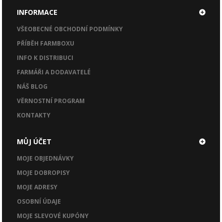
INFORMACE
VŠEOBECNÉ OBCHODNÍ PODMÍNKY
PŘÍBĚH FARMBOXU
INFO K DISTRIBUCI
FARMÁŘI A DODAVATELÉ
NÁŠ BLOG
VĚRNOSTNÍ PROGRAM
KONTAKTY
MŮJ ÚČET
MOJE OBJEDNÁVKY
MOJE DOBROPISY
MOJE ADRESY
OSOBNÍ ÚDAJE
MOJE SLEVOVÉ KUPÓNY