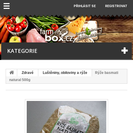
☰
PŘIHLÁSIT SE
REGISTROVAT
KATEGORIE
Zdravé
Luštěniny, obiloviny a rýže
Rýže basmati
natural 500g