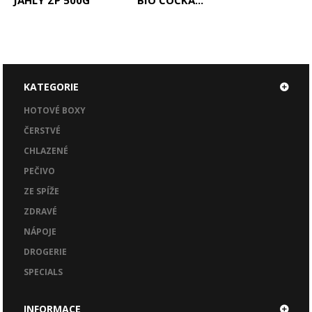
JÁHLY ZP 500G
BIO ČOČKA...
KATEGORIE
HOTOVÉ BOXY
ČERSTVÉ
CHLAZENÉ
PEČIVO
ZE SPÍŽE
ZDRAVÉ
NÁPOJE
DROGERIE
SPECIALS
INFORMACE