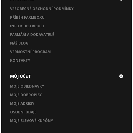
VŠEOBECNÉ OBCHODNÍ PODMÍNKY
PŘÍBĚH FARMBOXU
INFO K DISTRIBUCI
FARMÁŘI A DODAVATELÉ
NÁŠ BLOG
VĚRNOSTNÍ PROGRAM
KONTAKTY
MŮJ ÚČET
MOJE OBJEDNÁVKY
MOJE DOBROPISY
MOJE ADRESY
OSOBNÍ ÚDAJE
MOJE SLEVOVÉ KUPÓNY