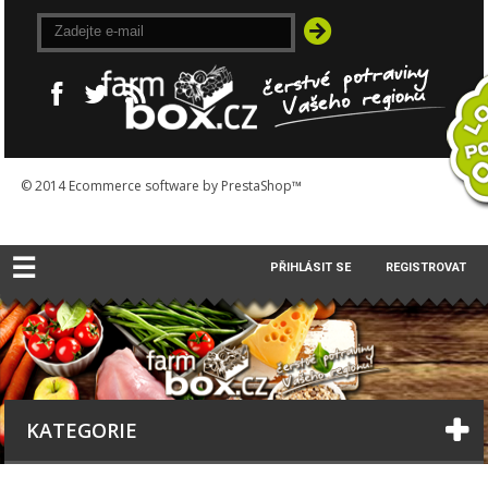
© 2014
Ecommerce software by PrestaShop™
☰
PŘIHLÁSIT SE
REGISTROVAT
KATEGORIE