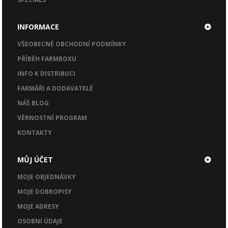
INFORMACE
VŠEOBECNÉ OBCHODNÍ PODMÍNKY
PŘÍBĚH FARMBOXU
INFO K DISTRIBUCI
FARMÁŘI A DODAVATELÉ
NÁŠ BLOG
VĚRNOSTNÍ PROGRAM
KONTAKTY
MŮJ ÚČET
MOJE OBJEDNÁVKY
MOJE DOBROPISY
MOJE ADRESY
OSOBNÍ ÚDAJE