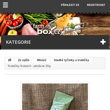
☰
PŘIHLÁSIT SE
REGISTROVAT
KATEGORIE
Ze spíže
Mlsání
Sladké tyčinky a trubičky
Trubičky Kolatch - pistácie 35g