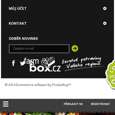
MŮJ ÚČET
KONTAKT
ODBĚR NOVINEK
© 2014
Ecommerce software by PrestaShop™
☰
PŘIHLÁSIT SE
REGISTROVAT