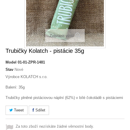
Zobrazit větší
Trubičky Kolatch - pistácie 35g
Model
01-01-ZPR-1481
Stav
Nové
Výrobce KOLATCH s.r.o.
Balení: 35g
Trubičky plněné pistáciovou náplní (62%) v bílé čokoládě s pistáciemi
Tweet
Sdílet
Za toto zboží nezískáte žádné věrnostní body.