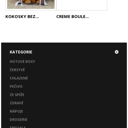
KOKOSKY BEZ...
CREME BOULE...
KATEGORIE
HOTOVÉ BOXY
ČERSTVÉ
CHLAZENÉ
PEČIVO
ZE SPÍŽE
ZDRAVÉ
NÁPOJE
DROGERIE
SPECIALS