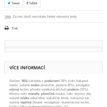
Tweet
Sdílet
Za toto zboží nezískáte žádné věrnostní body.
Tisk
VÍCE INFORMACÍ
Složení:
Bílá
čokoláda s
pistáciemi
38% (cukr, kakaové
máslo, sušené
mléko
plnotučné, pistácie (8%), emulgátor:
sójový
lecitin, přírodní vanilková příchuť)
pistácie
(32%),
třtinový cukr,
mandle
,
pšeničná
mouka, cukr, olovový olej,
sušené
mléko
odtučněné, kukuřičný škrob, kokosový tuk,
sušený
vaječný
žloutek, emulgátory: slunečnicový lecitin,
kypřící látka: hydrogenuhličitan sodný, sůl