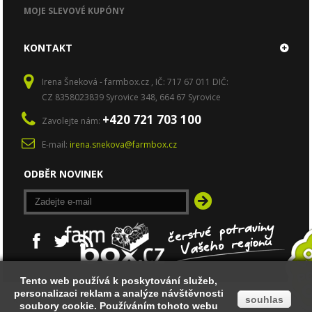
MOJE SLEVOVÉ KUPÓNY
KONTAKT
Irena Šneková - farmbox.cz , IČ: 717 67 011 DIČ:
CZ 8358023839 Syrovice 348, 664 67 Syrovice
+420 721 703 100
Zavolejte nám:
E-mail:
irena.snekova@farmbox.cz
ODBĚR NOVINEK
Tento web používá k poskytování služeb,
Tento web používá k poskytování služeb,
personalizaci reklam a analýze návštěvnosti
personalizaci reklam a analýze návštěvnosti
© 2014
Ecommerce software by PrestaShop™
souhlas
souhlas
soubory cookie. Používáním tohoto webu
soubory cookie. Používáním tohoto webu