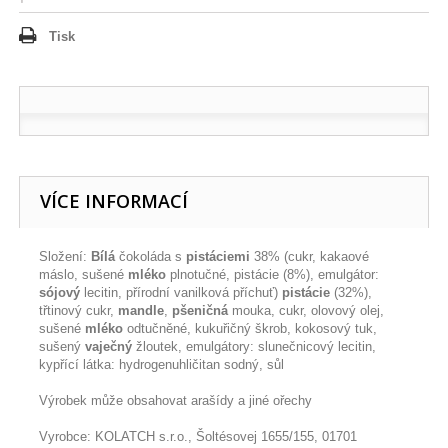
Tisk
VÍCE INFORMACÍ
Složení:
Bílá
čokoláda s
pistáciemi
38% (cukr, kakaové
máslo, sušené
mléko
plnotučné, pistácie (8%), emulgátor:
sójový
lecitin, přírodní vanilková příchuť)
pistácie
(32%),
třtinový cukr,
mandle
,
pšeničná
mouka, cukr, olovový olej,
sušené
mléko
odtučněné, kukuřičný škrob, kokosový tuk,
sušený
vaječný
žloutek, emulgátory: slunečnicový lecitin,
kypřící látka: hydrogenuhličitan sodný, sůl
Výrobek může obsahovat arašídy a jiné ořechy
Vyrobce: KOLATCH s.r.o., Šoltésovej 1655/155, 01701