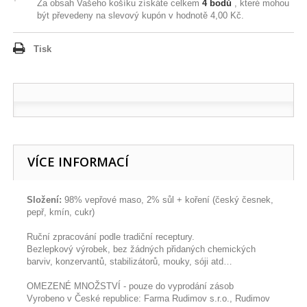
Za obsah Vašeho košíku získáte celkem
4
bodů
, které mohou
být převedeny na slevový kupón v hodnotě
4,00 Kč
.
Tisk
VÍCE INFORMACÍ
Složení:
98% vepřové maso, 2% sůl + koření (český česnek,
pepř, kmín, cukr)
Ruční zpracování podle tradiční receptury.
Bezlepkový výrobek, bez žádných přidaných chemických
barviv, konzervantů, stabilizátorů, mouky, sóji atd…
OMEZENÉ MNOŽSTVÍ - pouze do vyprodání zásob
Vyrobeno v České republice: Farma Rudimov s.r.o., Rudimov