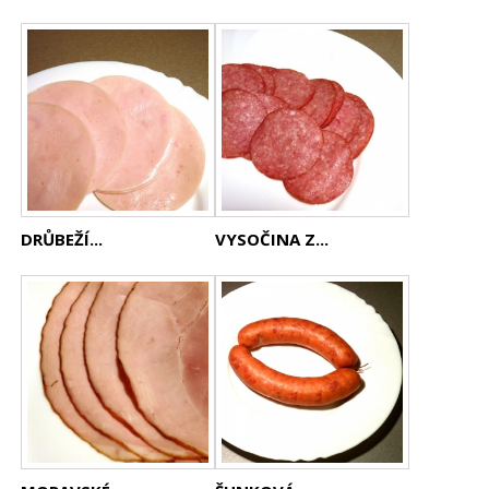
DRŮBEŽÍ...
VYSOČINA Z...