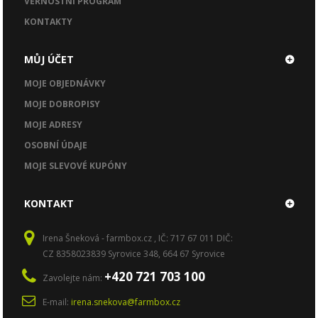
VĚRNOSTNÍ PROGRAM
KONTAKTY
MŮJ ÚČET
MOJE OBJEDNÁVKY
MOJE DOBROPISY
MOJE ADRESY
OSOBNÍ ÚDAJE
MOJE SLEVOVÉ KUPÓNY
KONTAKT
Irena Šneková - farmbox.cz , IČ: 717 67 011 DIČ:
CZ 8358023839 Syrovice 348, 664 67 Syrovice
+420 721 703 100
Zavolejte nám:
E-mail:
irena.snekova@farmbox.cz