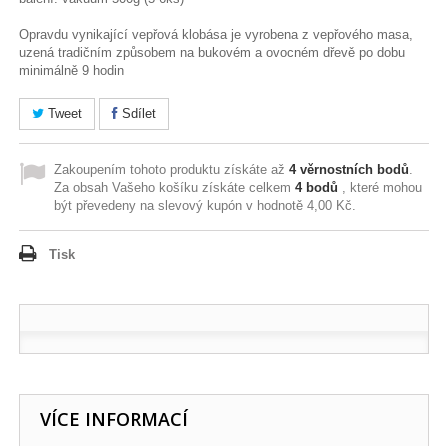
Opravdu vynikající vepřová klobása je vyrobena z vepřového masa,
uzená tradičním způsobem na bukovém a ovocném dřevě po dobu
minimálně 9 hodin
Tweet
Sdílet
Zakoupením tohoto produktu získáte až
4
věrnostních bodů
.
Za obsah Vašeho košíku získáte celkem
4
bodů
, které mohou
být převedeny na slevový kupón v hodnotě
4,00 Kč
.
Tisk
VÍCE INFORMACÍ