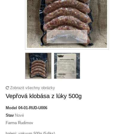
Zobrazit větší
Zobrazit všechny obrázky
Vepřová klobása z lúky 500g
Model
04-01-RUD-U006
Stav
Nové
Farma Rudimov
balení: vakuum 500g (5-6ks)