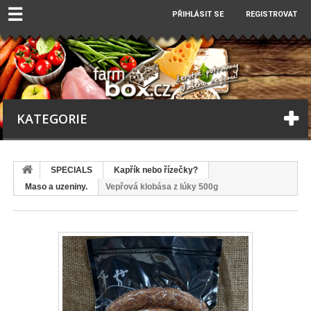
☰
PŘIHLÁSIT SE
REGISTROVAT
KATEGORIE
SPECIALS
Kapřík nebo řízečky?
Maso a uzeniny.
Vepřová klobása z lúky 500g