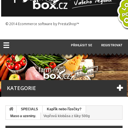
© 2014
Ecommerce software by PrestaShop™
☰
PŘIHLÁSIT SE
REGISTROVAT
KATEGORIE
SPECIALS
Kapřík nebo řízečky?
Maso a uzeniny.
Vepřová klobása z lúky 500g