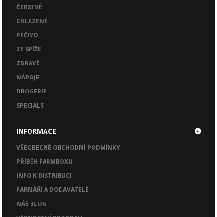
ČERSTVÉ
CHLAZENÉ
PEČIVO
ZE SPÍŽE
ZDRAVÉ
NÁPOJE
DROGERIE
SPECIALS
INFORMACE
VŠEOBECNÉ OBCHODNÍ PODMÍNKY
PŘÍBĚH FARMBOXU
INFO K DISTRIBUCI
FARMÁŘI A DODAVATELÉ
NÁŠ BLOG