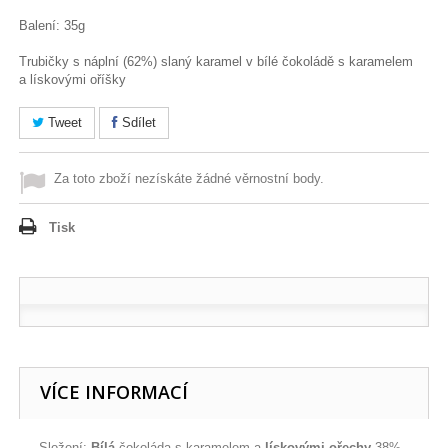
Balení: 35g
Trubičky s náplní (62%) slaný karamel v bílé čokoládě s karamelem
a lískovými oříšky
Tweet
Sdílet
Za toto zboží nezískáte žádné věrnostní body.
Tisk
VÍCE INFORMACÍ
Složení:
Bílá
čokoláda s karamelem a
lískovými ořechy
38%