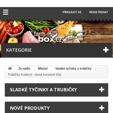
☰
PŘIHLÁSIT SE
REGISTROVAT
KATEGORIE
Ze spíže
Mlsání
Sladké tyčinky a trubičky
Trubičky Kolatch - slaný karamel 35g
SLADKÉ TYČINKY A TRUBIČKY
NOVÉ PRODUKTY