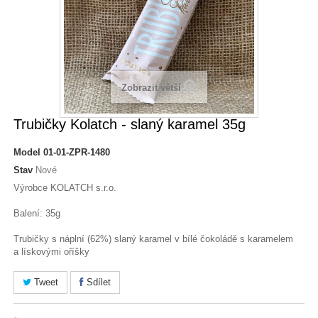
Zobrazit větší
Trubičky Kolatch - slaný karamel 35g
Model
01-01-ZPR-1480
Stav
Nové
Výrobce KOLATCH s.r.o.
Balení: 35g
Trubičky s náplní (62%) slaný karamel v bílé čokoládě s karamelem
a lískovými oříšky
Tweet
Sdílet