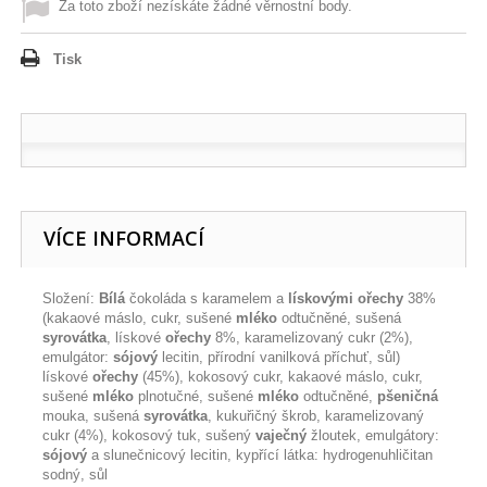
Za toto zboží nezískáte žádné věrnostní body.
Tisk
VÍCE INFORMACÍ
Složení:
Bílá
čokoláda s karamelem a
lískovými ořechy
38%
(kakaové máslo, cukr, sušené
mléko
odtučněné, sušená
syrovátka
, lískové
ořechy
8%, karamelizovaný cukr (2%),
emulgátor:
sójový
lecitin, přírodní vanilková příchuť, sůl)
lískové
ořechy
(45%), kokosový cukr, kakaové máslo, cukr,
sušené
mléko
plnotučné, sušené
mléko
odtučněné,
pšeničná
mouka, sušená
syrovátka
, kukuřičný škrob, karamelizovaný
cukr (4%), kokosový tuk, sušený
vaječný
žloutek, emulgátory:
sójový
a slunečnicový lecitin, kypřící látka: hydrogenuhličitan
sodný, sůl