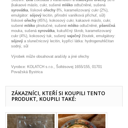
(kakaové máslo, cukr, sušené
mléko
odtučněné, sušená
syrovátka
, lískové
ořechy
8%, karamelizovaný cukr (2%),
emulgátor:
sójový
lecitin, přírodní vanilková příchuť, sůl)
lískové
ořechy
(45%), kokosový cukr, kakaové máslo, cukr,
sušené
mléko
plnotučné, sušené
mléko
odtučněné,
pšeničná
mouka, sušená
syrovátka
, kukuřičný škrob, karamelizovaný
cukr (4%), kokosový tuk, sušený
vaječný
žloutek, emulgátory:
sójový
a slunečnicový lecitin, kypřící látka: hydrogenuhličitan
sodný, sůl
Výrobek může obsahovat arašídy a jiné ořechy
Vyrobce: KOLATCH s.r.o., Šoltésovej 1655/155, 01701
Považská Bystrica
ZÁKAZNÍCI, KTEŘÍ SI KOUPILI TENTO
PRODUKT, KOUPILI TAKÉ: