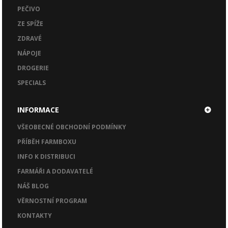
PEČIVO
ZE SPÍŽE
ZDRAVÉ
NÁPOJE
DROGERIE
SPECIALS
INFORMACE
VŠEOBECNÉ OBCHODNÍ PODMÍNKY
PŘÍBĚH FARMBOXU
INFO K DISTRIBUCI
FARMÁŘI A DODAVATELÉ
NÁŠ BLOG
VĚRNOSTNÍ PROGRAM
KONTAKTY