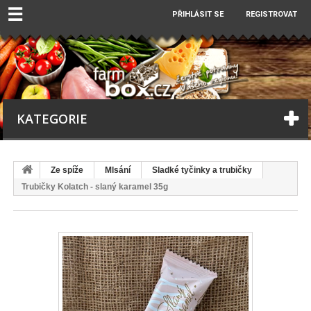
☰
PŘIHLÁSIT SE
REGISTROVAT
KATEGORIE
Ze spíže
Mlsání
Sladké tyčinky a trubičky
Trubičky Kolatch - slaný karamel 35g