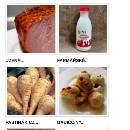
UZENÁ...
FARMÁŘSKÉ...
PASTINÁK CZ...
BABIČČINY...