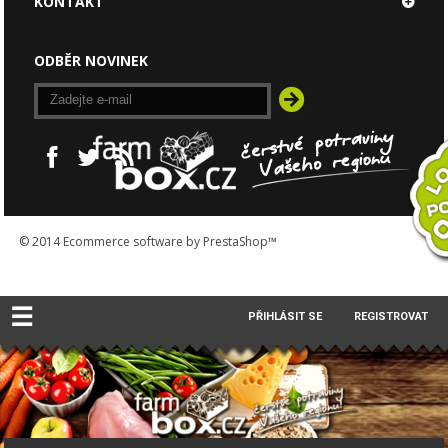
KONTAKT
ODBĚR NOVINEK
© 2014
Ecommerce software by PrestaShop™
☰
PŘIHLÁSIT SE
REGISTROVAT