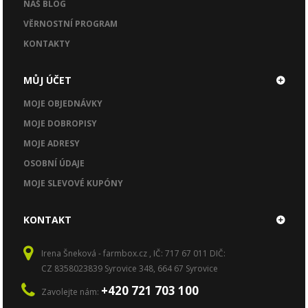
NÁŠ BLOG
VĚRNOSTNÍ PROGRAM
KONTAKTY
MŮJ ÚČET
MOJE OBJEDNÁVKY
MOJE DOBROPISY
MOJE ADRESY
OSOBNÍ ÚDAJE
MOJE SLEVOVÉ KUPÓNY
KONTAKT
Irena Šneková - farmbox.cz , IČ: 717 67 011 DIČ:
CZ 8358023839 Syrovice 348, 664 67 Syrovice
+420 721 703 100
Zavolejte nám: