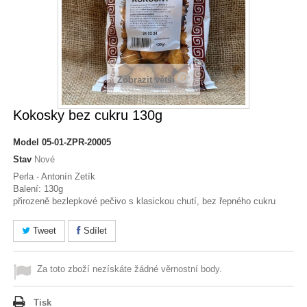
Zobrazit větší
Kokosky bez cukru 130g
Model
05-01-ZPR-20005
Stav
Nové
Perla - Antonín Zetík
Balení: 130g
přirozeně bezlepkové pečivo s klasickou chutí, bez řepného cukru
Tweet
Sdílet
Za toto zboží nezískáte žádné věrnostní body.
Tisk