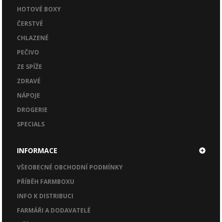
HOTOVÉ BOXY
ČERSTVÉ
CHLAZENÉ
PEČIVO
ZE SPÍŽE
ZDRAVÉ
NÁPOJE
DROGERIE
SPECIALS
INFORMACE
VŠEOBECNÉ OBCHODNÍ PODMÍNKY
PŘÍBĚH FARMBOXU
INFO K DISTRIBUCI
FARMÁŘI A DODAVATELÉ