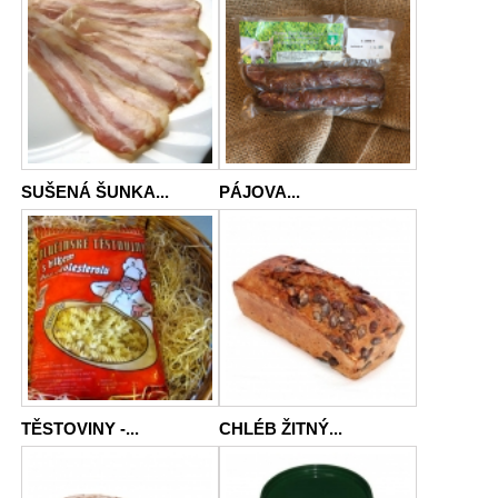
SUŠENÁ ŠUNKA...
PÁJOVA...
TĚSTOVINY -...
CHLÉB ŽITNÝ...