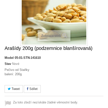
Zobrazit větší
Arašídy 200g (podzemnice blanšírovaná)
Model
05-01-STN-141610
Stav
Nové
Pečivo od Staňky
balení: 200g
Tweet
Sdílet
Za toto zboží nezískáte žádné věrnostní body.