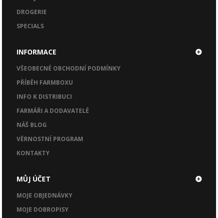
DROGERIE
SPECIALS
INFORMACE
VŠEOBECNÉ OBCHODNÍ PODMÍNKY
PŘÍBĚH FARMBOXU
INFO K DISTRIBUCI
FARMÁŘI A DODAVATELÉ
NÁŠ BLOG
VĚRNOSTNÍ PROGRAM
KONTAKTY
MŮJ ÚČET
MOJE OBJEDNÁVKY
MOJE DOBROPISY