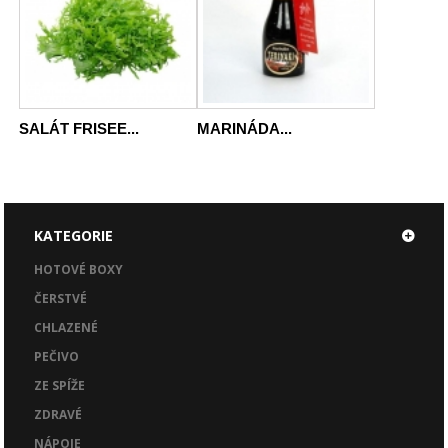
SALÁT FRISEE...
MARINÁDA...
KATEGORIE
HOTOVÉ BOXY
ČERSTVÉ
CHLAZENÉ
PEČIVO
ZE SPÍŽE
ZDRAVÉ
NÁPOJE