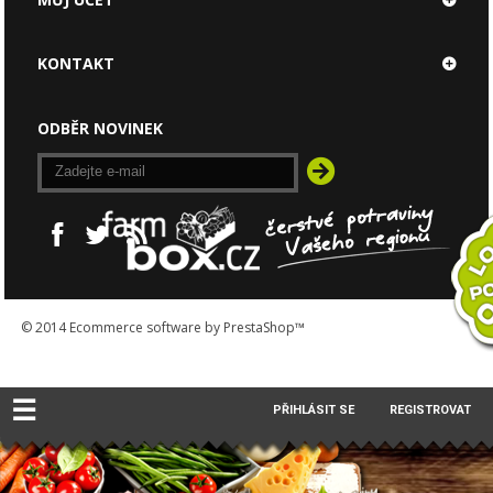
KONTAKT
ODBĚR NOVINEK
© 2014
Ecommerce software by PrestaShop™
☰
PŘIHLÁSIT SE
REGISTROVAT