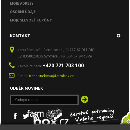
MOJE ADRESY
OSOBNÍ ÚDAJE
MOJE SLEVOVÉ KUPÓNY
KONTAKT
Irena Šneková - farmbox.cz , IČ: 717 67 011 DIČ:
CZ 8358023839 Syrovice 348, 664 67 Syrovice
+420 721 703 100
Zavolejte nám:
E-mail:
irena.snekova@farmbox.cz
ODBĚR NOVINEK