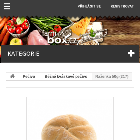
☰
PŘIHLÁSIT SE
REGISTROVAT
KATEGORIE
Pečivo
Běžné kváskové pečivo
Raženka 50g (217)