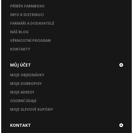
PŘÍBĚH FARMBOXU
INFO K DISTRIBUCI
FARMÁŘI A DODAVATELÉ
NÁŠ BLOG
VĚRNOSTNÍ PROGRAM
KONTAKTY
MŮJ ÚČET
MOJE OBJEDNÁVKY
MOJE DOBROPISY
MOJE ADRESY
OSOBNÍ ÚDAJE
MOJE SLEVOVÉ KUPÓNY
KONTAKT