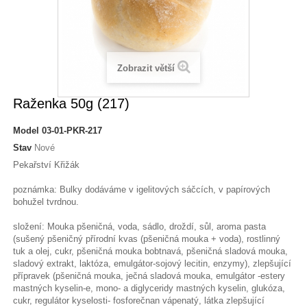
Zobrazit větší
Raženka 50g (217)
Model
03-01-PKR-217
Stav
Nové
Pekařství Křižák
poznámka: Bulky dodáváme v igelitových sáčcích, v papírových
bohužel tvrdnou.
složení: Mouka pšeničná, voda, sádlo, droždí, sůl, aroma pasta
(sušený pšeničný přírodní kvas (pšeničná mouka + voda), rostlinný
tuk a olej, cukr, pšeničná mouka bobtnavá, pšeničná sladová mouka,
sladový extrakt, laktóza, emulgátor-sojový lecitin, enzymy), zlepšující
přípravek (pšeničná mouka, ječná sladová mouka, emulgátor -estery
mastných kyselin-e, mono- a diglyceridy mastných kyselin, glukóza,
cukr, regulátor kyselosti- fosforečnan vápenatý, látka zlepšující