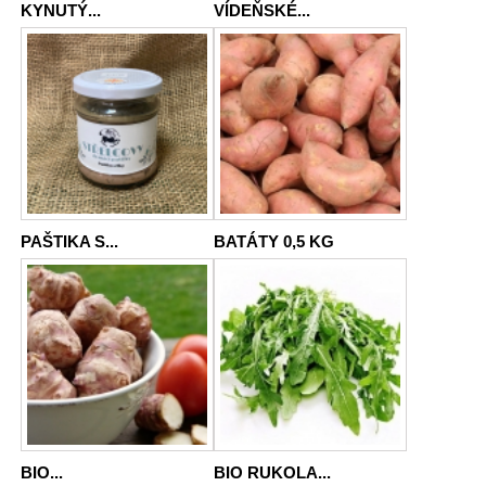
KYNUTÝ...
VÍDEŇSKÉ...
PAŠTIKA S...
BATÁTY 0,5 KG
BIO...
BIO RUKOLA...