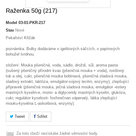
Raženka 50g (217)
Model
03-01-PKR-217
Stav
Nové
Pekařství Křižák
poznámka: Bulky dodáváme v igelitových sáčcích, v papírových
bohužel tvrdnou.
složení: Mouka pšeničná, voda, sádlo, droždí, sůl, aroma pasta
(sušený pšeničný přírodní kvas (pšeničná mouka + voda), rostlinný
tuk a olej, cukr, pšeničná mouka bobtnavá, pšeničná sladová mouka,
sladový extrakt, laktóza, emulgátor-sojový lecitin, enzymy), zlepšující
přípravek (pšeničná mouka, ječná sladová mouka, emulgátor -estery
mastných kyselin-e, mono- a diglyceridy mastných kyselin, glukóza,
cukr, regulátor kyselosti- fosforečnan vápenatý, látka zlepšující
mouku-kyselina L-askorbová, enzymy).
Tweet
Sdílet
Za toto zboží nezískáte žádné věrnostní body.