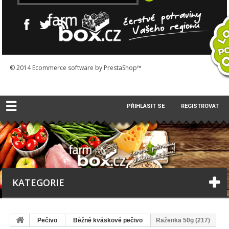
© 2014
Ecommerce software by PrestaShop™
☰
PŘIHLÁSIT SE
REGISTROVAT
KATEGORIE
Pečivo
Běžné kváskové pečivo
Raženka 50g (217)