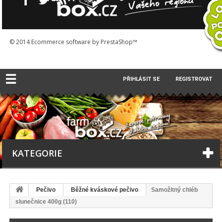
© 2014
Ecommerce software by PrestaShop™
☰
PŘIHLÁSIT SE
REGISTROVAT
KATEGORIE
Pečivo
Běžné kváskové pečivo
Samožitný chléb
slunečnice 400g (110)