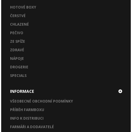
HOTOVÉ BOXY
ČERSTVÉ
CHLAZENÉ
PEČIVO
ZE SPÍŽE
ZDRAVÉ
NÁPOJE
DROGERIE
SPECIALS
INFORMACE
VŠEOBECNÉ OBCHODNÍ PODMÍNKY
PŘÍBĚH FARMBOXU
INFO K DISTRIBUCI
FARMÁŘI A DODAVATELÉ