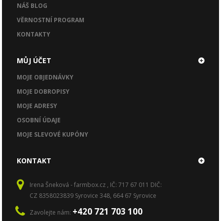
NÁŠ BLOG
VĚRNOSTNÍ PROGRAM
KONTAKTY
MŮJ ÚČET
MOJE OBJEDNÁVKY
MOJE DOBROPISY
MOJE ADRESY
OSOBNÍ ÚDAJE
MOJE SLEVOVÉ KUPÓNY
KONTAKT
Irena Šneková - farmbox.cz , IČ: 717 67 011 DIČ:
CZ 8358023839 Syrovice 348, 664 67 Syrovice
+420 721 703 100
Zavolejte nám: