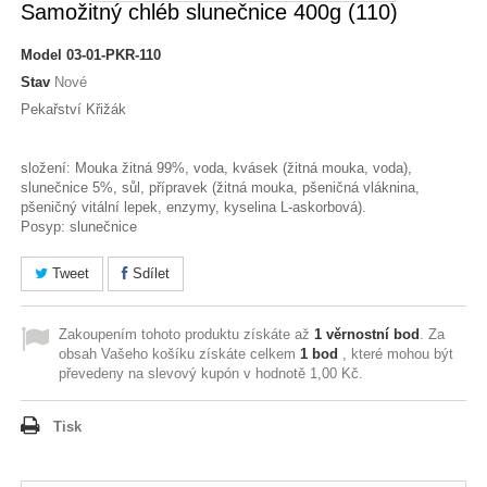
Samožitný chléb slunečnice 400g (110)
Model
03-01-PKR-110
Stav
Nové
Pekařství Křižák
složení: Mouka žitná 99%, voda, kvásek (žitná mouka, voda),
slunečnice 5%, sůl, přípravek (žitná mouka, pšeničná vláknina,
pšeničný vitální lepek, enzymy, kyselina L-askorbová).
Posyp: slunečnice
Tweet
Sdílet
Zakoupením tohoto produktu získáte až
1
věrnostní bod
. Za
obsah Vašeho košíku získáte celkem
1
bod
, které mohou být
převedeny na slevový kupón v hodnotě
1,00 Kč
.
Tisk