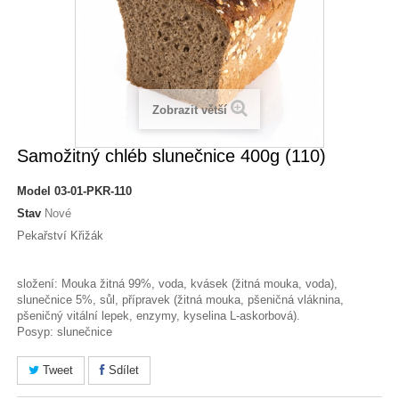
Zobrazit větší
Samožitný chléb slunečnice 400g (110)
Model
03-01-PKR-110
Stav
Nové
Pekařství Křižák
složení: Mouka žitná 99%, voda, kvásek (žitná mouka, voda),
slunečnice 5%, sůl, přípravek (žitná mouka, pšeničná vláknina,
pšeničný vitální lepek, enzymy, kyselina L-askorbová).
Posyp: slunečnice
Tweet
Sdílet