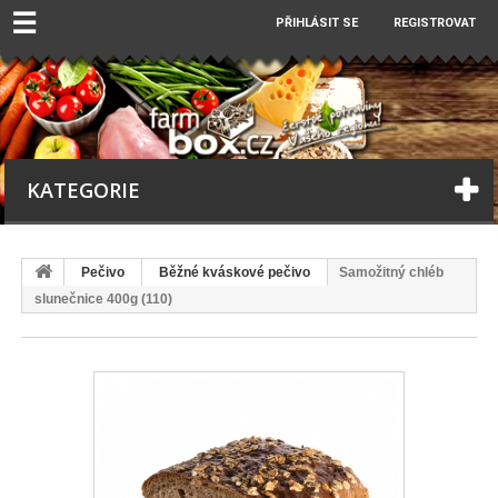
☰
PŘIHLÁSIT SE
REGISTROVAT
KATEGORIE
Pečivo
Běžné kváskové pečivo
Samožitný chléb
slunečnice 400g (110)