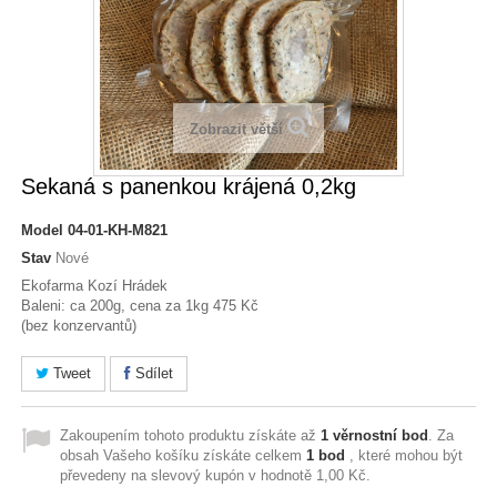
Zobrazit větší
Sekaná s panenkou krájená 0,2kg
Model
04-01-KH-M821
Stav
Nové
Ekofarma Kozí Hrádek
Baleni: ca 200g, cena za 1kg 475 Kč
(bez konzervantů)
Tweet
Sdílet
Zakoupením tohoto produktu získáte až
1
věrnostní bod
. Za
obsah Vašeho košíku získáte celkem
1
bod
, které mohou být
převedeny na slevový kupón v hodnotě
1,00 Kč
.