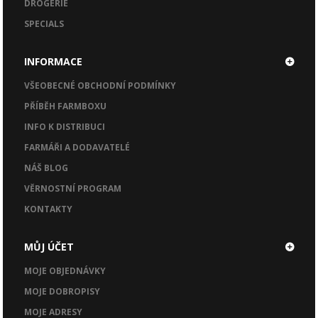
DROGERIE
SPECIALS
INFORMACE
VŠEOBECNÉ OBCHODNÍ PODMÍNKY
PŘÍBĚH FARMBOXU
INFO K DISTRIBUCI
FARMÁŘI A DODAVATELÉ
NÁŠ BLOG
VĚRNOSTNÍ PROGRAM
KONTAKTY
MŮJ ÚČET
MOJE OBJEDNÁVKY
MOJE DOBROPISY
MOJE ADRESY