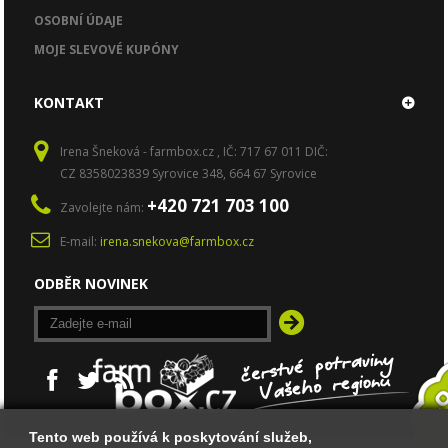
OSOBNÍ ÚDAJE
MOJE SLEVOVÉ KUPÓNY
KONTAKT
Irena Šneková - farmbox.cz , IČ: 717 67 011 DIČ:
CZ 8358023839 Syrovice 348, 664 67 Syrovice
+420 721 703 100
Zavolejte nám:
E-mail:
irena.snekova@farmbox.cz
ODBĚR NOVINEK
Tento web používá k poskytování služeb,
Tento web používá k poskytování služeb,