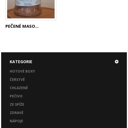
PEČENÉ MASO...
KATEGORIE
HOTOVÉ BOXY
ČERSTVÉ
CHLAZENÉ
PEČIVO
ZE SPÍŽE
ZDRAVÉ
NÁPOJE