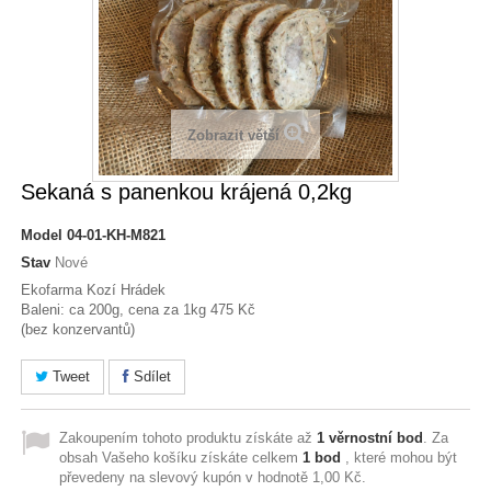
Zobrazit větší
Sekaná s panenkou krájená 0,2kg
Model
04-01-KH-M821
Stav
Nové
Ekofarma Kozí Hrádek
Baleni: ca 200g, cena za 1kg 475 Kč
(bez konzervantů)
Tweet
Sdílet
Zakoupením tohoto produktu získáte až
1
věrnostní bod
. Za
obsah Vašeho košíku získáte celkem
1
bod
, které mohou být
převedeny na slevový kupón v hodnotě
1,00 Kč
.