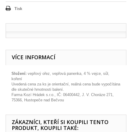
Tisk
VÍCE INFORMACÍ
Složení:
vepřový ořez, vepřová panenka, 4 % vejce, sůl,
koření
Uvedená cena za ks je orientační, reálná cena bude vypočítána
dle skutečné hmotnosti balení.
Farma Kozí Hrádek s.r.o., IČ: 06400442, J. V. Choráze 271,
75366, Hustopeče nad Bečvou
ZÁKAZNÍCI, KTEŘÍ SI KOUPILI TENTO
PRODUKT, KOUPILI TAKÉ: