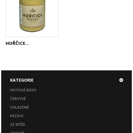
HOŘČICE...
KATEGORIE
HOTOVÉ BOXY
ČERSTVÉ
CHLAZENÉ
PEČIVO
ZE SPÍŽE