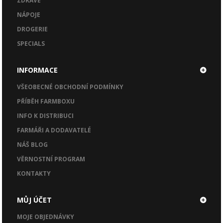
ZDRAVÉ
NÁPOJE
DROGERIE
SPECIALS
INFORMACE
VŠEOBECNÉ OBCHODNÍ PODMÍNKY
PŘÍBĚH FARMBOXU
INFO K DISTRIBUCI
FARMÁŘI A DODAVATELÉ
NÁŠ BLOG
VĚRNOSTNÍ PROGRAM
KONTAKTY
MŮJ ÚČET
MOJE OBJEDNÁVKY