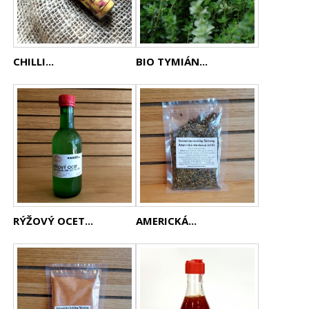
CHILLI...
BIO TYMIÁN...
RÝŽOVÝ OCET...
AMERICKÁ...