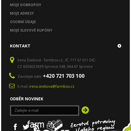
MOJE DOBROPISY
MOJE ADRESY
OSOBNÍ ÚDAJE
MOJE SLEVOVÉ KUPÓNY
KONTAKT
Irena Šneková - farmbox.cz , IČ: 717 67 011 DIČ:
CZ 8358023839 Syrovice 348, 664 67 Syrovice
+420 721 703 100
Zavolejte nám:
E-mail:
irena.snekova@farmbox.cz
ODBĚR NOVINEK