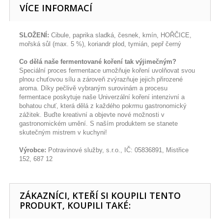
VÍCE INFORMACÍ
SLOŽENÍ:
Cibule, paprika sladká, česnek, kmín, HOŘČICE,
mořská sůl (max. 5 %), koriandr plod, tymián, pepř černý
Co dělá naše fermentované koření tak výjimečným?
Speciální proces fermentace umožňuje koření uvolňovat svou
plnou chuťovou sílu a zároveň zvýrazňuje jejich přirozené
aroma. Díky pečlivě vybraným surovinám a procesu
fermentace poskytuje naše Univerzální koření intenzivní a
bohatou chuť, která dělá z každého pokrmu gastronomický
zážitek. Buďte kreativní a objevte nové možnosti v
gastronomickém umění. S naším produktem se stanete
skutečným mistrem v kuchyni!
Výrobce:
Potravinové služby, s.r.o., IČ: 05836891, Mistřice
152, 687 12
ZÁKAZNÍCI, KTEŘÍ SI KOUPILI TENTO
PRODUKT, KOUPILI TAKÉ: