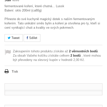
Stav
Nové
fermentované koření, které chutná... Lussk
Balení: sklo 200ml (ca80g)
Přineste do své kuchyně magický dotek s naším fermentovaným
kořením. Tato unikátní směs bylin a koření je stvořena pro ty, kteří si
cení vynikající chuti a kvality ve svých pokrmech.
Tweet
Sdílet
Zakoupením tohoto produktu získáte až
2
věrnostních bodů
.
Za obsah Vašeho košíku získáte celkem
2
bodů
, které mohou
být převedeny na slevový kupón v hodnotě
2,00 Kč
.
Tisk