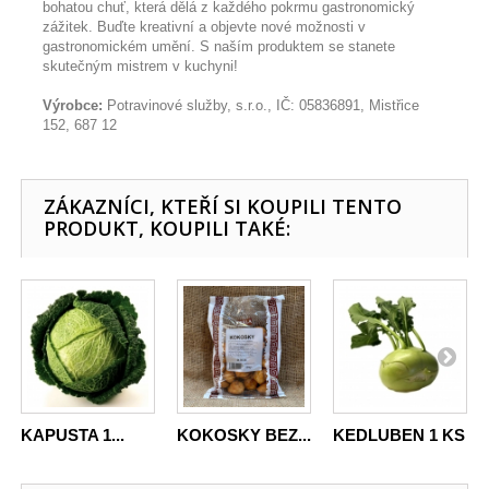
bohatou chuť, která dělá z každého pokrmu gastronomický
zážitek. Buďte kreativní a objevte nové možnosti v
gastronomickém umění. S naším produktem se stanete
skutečným mistrem v kuchyni!
Výrobce:
Potravinové služby, s.r.o., IČ: 05836891, Mistřice
152, 687 12
ZÁKAZNÍCI, KTEŘÍ SI KOUPILI TENTO
PRODUKT, KOUPILI TAKÉ:
KAPUSTA 1...
KOKOSKY BEZ...
KEDLUBEN 1 KS