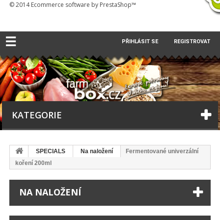
© 2014
Ecommerce software by PrestaShop™
☰
PŘIHLÁSIT SE
REGISTROVAT
KATEGORIE
SPECIALS
Na naložení
Fermentované univerzální
koření 200ml
NA NALOŽENÍ