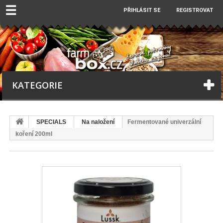
☰
PŘIHLÁSIT SE
REGISTROVAT
KATEGORIE
SPECIALS
Na naložení
Fermentované univerzální
koření 200ml