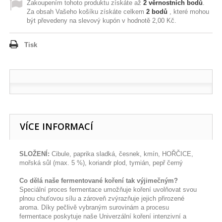
Zakoupením tohoto produktu získáte až
2
věrnostních bodů
.
Za obsah Vašeho košíku získáte celkem
2
bodů
, které mohou
být převedeny na slevový kupón v hodnotě
2,00 Kč
.
Tisk
VÍCE INFORMACÍ
SLOŽENÍ:
Cibule, paprika sladká, česnek, kmín, HOŘČICE,
mořská sůl (max. 5 %), koriandr plod, tymián, pepř černý
Co dělá naše fermentované koření tak výjimečným?
Speciální proces fermentace umožňuje koření uvolňovat svou
plnou chuťovou sílu a zároveň zvýrazňuje jejich přirozené
aroma. Díky pečlivě vybraným surovinám a procesu
fermentace poskytuje naše Univerzální koření intenzivní a