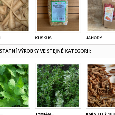
...
KUSKUS...
JAHODY...
OSTATNÍ VÝROBKY VE STEJNÉ KATEGORII:
..
TYMIÁN...
KMÍN CELÝ 10