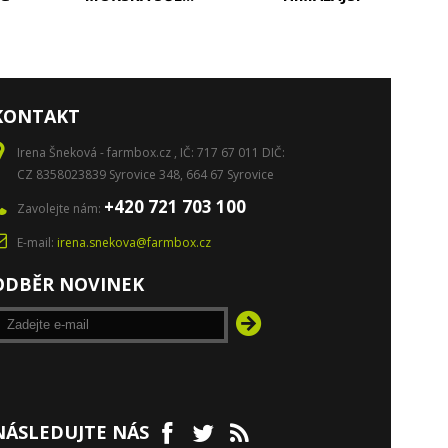
KONTAKT
Irena Šneková - farmbox.cz , IČ: 717 67 011 DIČ:
CZ 8358023839 Syrovice 348, 664 67 Syrovice
+420 721 703 100
Zavolejte nám:
E-mail:
irena.snekova@farmbox.cz
ODBĚR NOVINEK
NÁSLEDUJTE NÁS