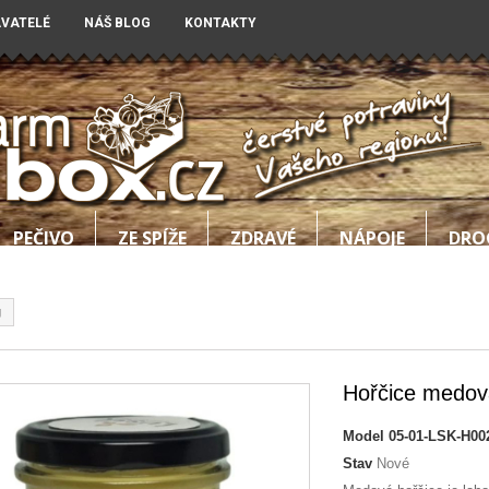
AVATELÉ
NÁŠ BLOG
KONTAKTY
PEČIVO
ZE SPÍŽE
ZDRAVÉ
NÁPOJE
DRO
g
Hořčice medov
Model
05-01-LSK-H00
Stav
Nové