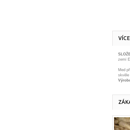
VÍC
SLOŽE
zemí 
Med př
skvěle
Výrob
ZÁKA