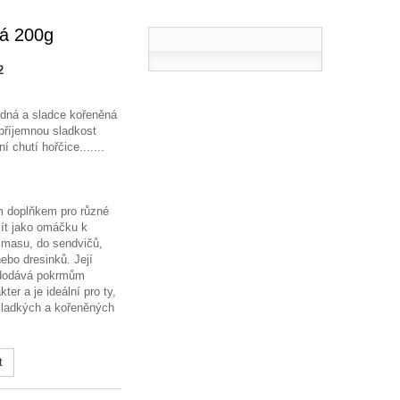
á 200g
2
odná a sladce kořeněná
příjemnou sladkost
 chutí hořčice.......
ým doplňkem pro různé
žít jako omáčku k
 masu, do sendvičů,
ebo dresinků. Její
 dodává pokrmům
ter a je ideální pro ty,
 sladkých a kořeněných
t