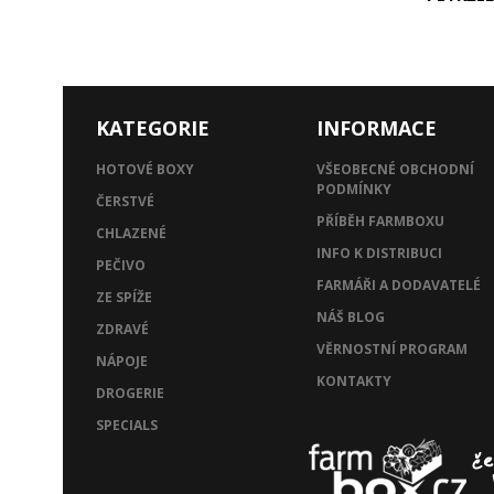
KATEGORIE
INFORMACE
HOTOVÉ BOXY
VŠEOBECNÉ OBCHODNÍ
PODMÍNKY
ČERSTVÉ
PŘÍBĚH FARMBOXU
CHLAZENÉ
INFO K DISTRIBUCI
PEČIVO
FARMÁŘI A DODAVATELÉ
ZE SPÍŽE
NÁŠ BLOG
ZDRAVÉ
VĚRNOSTNÍ PROGRAM
NÁPOJE
KONTAKTY
DROGERIE
SPECIALS