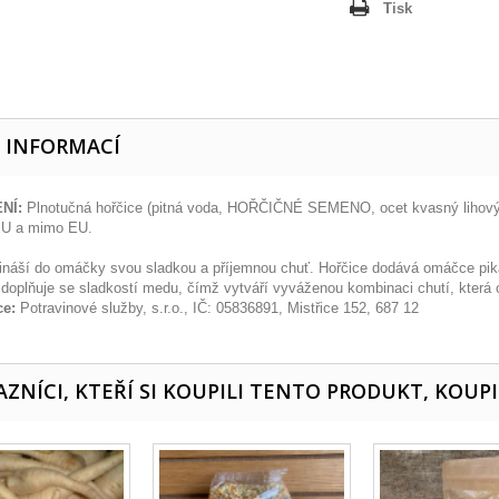
Tisk
E INFORMACÍ
NÍ:
Plnotučná hořčice (pitná voda, HOŘČIČNÉ SEMENO, ocet kvasný lihový, 
EU a mimo EU.
ináší do omáčky svou sladkou a příjemnou chuť. Hořčice dodává omáčce pika
 doplňuje se sladkostí medu, čímž vytváří vyváženou kombinaci chutí, která 
ce:
Potravinové služby, s.r.o., IČ: 05836891, Mistřice 152, 687 12
ZNÍCI, KTEŘÍ SI KOUPILI TENTO PRODUKT, KOUPI