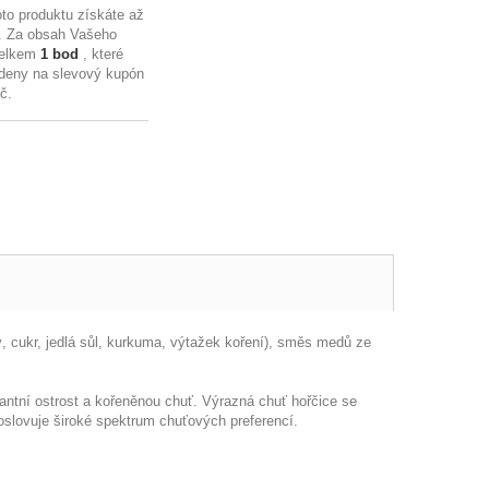
to produktu získáte až
. Za obsah Vašeho
celkem
1
bod
, které
deny na slevový kupón
Kč
.
cukr, jedlá sůl, kurkuma, výtažek koření), směs medů ze
ntní ostrost a kořeněnou chuť. Výrazná chuť hořčice se
oslovuje široké spektrum chuťových preferencí.