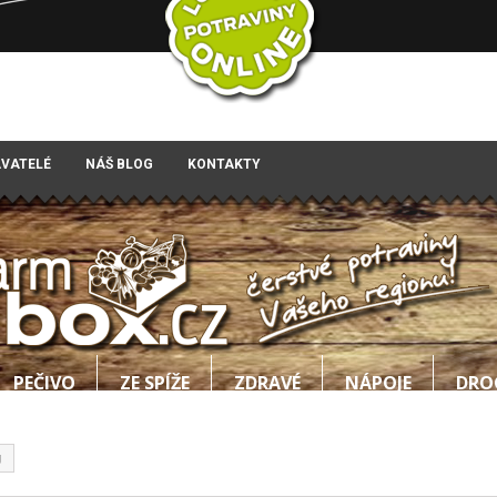
AVATELÉ
NÁŠ BLOG
KONTAKTY
PEČIVO
ZE SPÍŽE
ZDRAVÉ
NÁPOJE
DRO
g