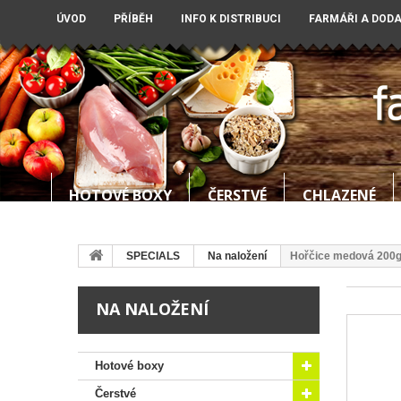
ÚVOD
PŘÍBĚH
INFO K DISTRIBUCI
FARMÁŘI A DOD
HOTOVÉ BOXY
ČERSTVÉ
CHLAZENÉ
SPECIALS
Na naložení
Hořčice medová 200
NA NALOŽENÍ
Hotové boxy
Čerstvé