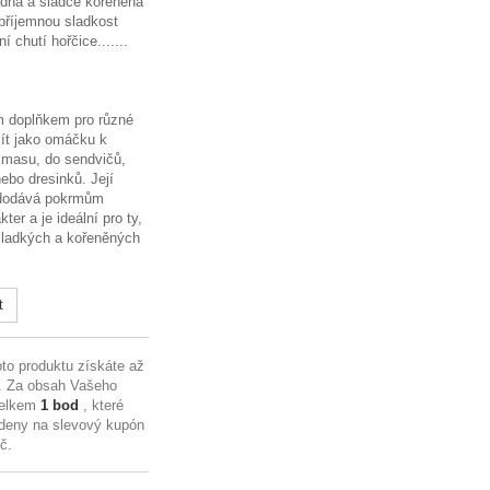
odná a sladce kořeněná
příjemnou sladkost
 chutí hořčice.......
ým doplňkem pro různé
žít jako omáčku k
 masu, do sendvičů,
ebo dresinků. Její
 dodává pokrmům
ter a je ideální pro ty,
 sladkých a kořeněných
t
to produktu získáte až
. Za obsah Vašeho
celkem
1
bod
, které
deny na slevový kupón
Kč
.