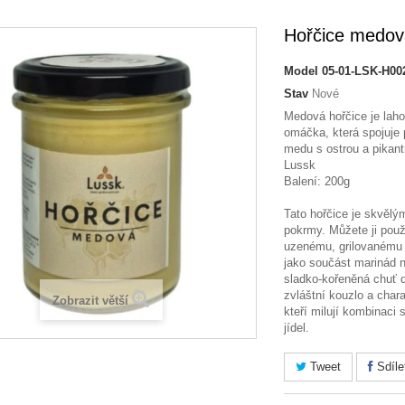
Hořčice medov
Model
05-01-LSK-H00
Stav
Nové
Medová hořčice je lah
omáčka, která spojuje 
medu s ostrou a pikantní
Lussk
Balení: 200g
Tato hořčice je skvěl
pokrmy. Můžete ji pou
uzenému, grilovanému
jako součást marinád n
sladko-kořeněná chuť
zvláštní kouzlo a charak
Zobrazit větší
kteří milují kombinaci
jídel.
Tweet
Sdíle