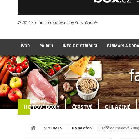
© 2014
Ecommerce software by PrestaShop™
ÚVOD
PŘÍBĚH
INFO K DISTRIBUCI
FARMÁŘI A DOD
HOTOVÉ BOXY
ČERSTVÉ
CHLAZENÉ
SPECIALS
Na naložení
Hořčice medová 200