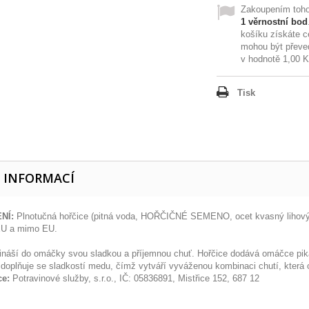
Zakoupením toho
1
věrnostní bod
košíku získáte 
mohou být převe
v hodnotě
1,00 
Tisk
E INFORMACÍ
NÍ:
Plnotučná hořčice (pitná voda, HOŘČIČNÉ SEMENO, ocet kvasný lihový, 
EU a mimo EU.
ináší do omáčky svou sladkou a příjemnou chuť. Hořčice dodává omáčce pika
 doplňuje se sladkostí medu, čímž vytváří vyváženou kombinaci chutí, která 
ce:
Potravinové služby, s.r.o., IČ: 05836891, Mistřice 152, 687 12