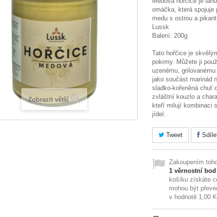
Medová hořčice je lah
omáčka, která spojuje 
medu s ostrou a pikantní
Lussk
Balení: 200g
Tato hořčice je skvěl
pokrmy. Můžete ji pou
uzenému, grilovanému
jako součást marinád n
sladko-kořeněná chuť
zvláštní kouzlo a charak
Zobrazit větší
kteří milují kombinaci
jídel.
Tweet
Sdíle
Zakoupením toho
1
věrnostní bod
košíku získáte 
mohou být převe
v hodnotě
1,00 