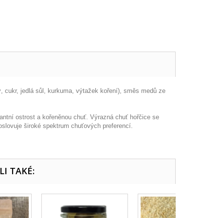
cukr, jedlá sůl, kurkuma, výtažek koření), směs medů ze
ntní ostrost a kořeněnou chuť. Výrazná chuť hořčice se
oslovuje široké spektrum chuťových preferencí.
LI TAKÉ: