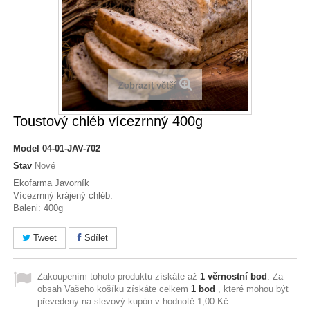
Zobrazit větší
Toustový chléb vícezrnný 400g
Model
04-01-JAV-702
Stav
Nové
Ekofarma Javorník
Vícezrnný krájený chléb.
Baleni: 400g
Tweet
Sdílet
Zakoupením tohoto produktu získáte až
1
věrnostní bod
. Za
obsah Vašeho košíku získáte celkem
1
bod
, které mohou být
převedeny na slevový kupón v hodnotě
1,00 Kč
.