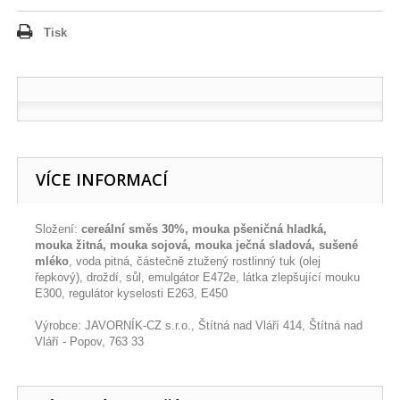
Tisk
VÍCE INFORMACÍ
Složení:
cereální směs 30%, mouka pšeničná hladká,
mouka žitná, mouka sojová, mouka ječná sladová, sušené
mléko
, voda pitná, částečně ztužený rostlinný tuk (olej
řepkový), droždí, sůl, emulgátor E472e, látka zlepšující mouku
E300, regulátor kyselosti E263, E450
Výrobce: JAVORNÍK-CZ s.r.o., Štítná nad Vláří 414, Štítná nad
Vláří - Popov, 763 33