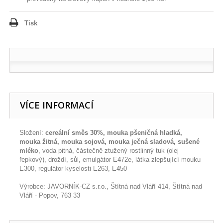
Tisk
VÍCE INFORMACÍ
Složení:
cereální směs 30%, mouka pšeničná hladká,
mouka žitná, mouka sojová, mouka ječná sladová, sušené
mléko
, voda pitná, částečně ztužený rostlinný tuk (olej
řepkový), droždí, sůl, emulgátor E472e, látka zlepšující mouku
E300, regulátor kyselosti E263, E450
Výrobce: JAVORNÍK-CZ s.r.o., Štítná nad Vláří 414, Štítná nad
Vláří - Popov, 763 33