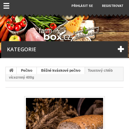
☰
PŘIHLÁSIT SE
REGISTROVAT
KATEGORIE
Pečivo
Běžné kváskové pečivo
Toustový chléb
vícezrnný 400g