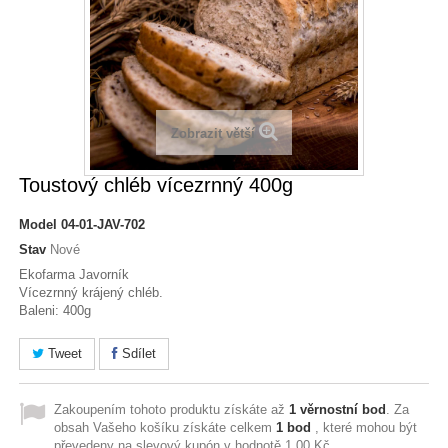
Zobrazit větší
Toustový chléb vícezrnný 400g
Model
04-01-JAV-702
Stav
Nové
Ekofarma Javorník
Vícezrnný krájený chléb.
Baleni: 400g
Tweet
Sdílet
Zakoupením tohoto produktu získáte až
1
věrnostní bod
. Za
obsah Vašeho košíku získáte celkem
1
bod
, které mohou být
převedeny na slevový kupón v hodnotě
1,00 Kč
.