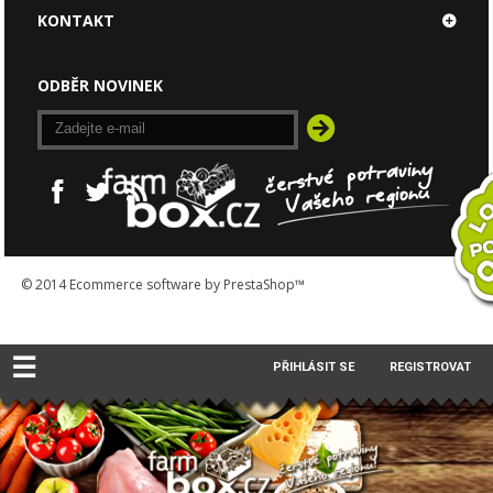
KONTAKT
ODBĚR NOVINEK
© 2014
Ecommerce software by PrestaShop™
☰
PŘIHLÁSIT SE
REGISTROVAT