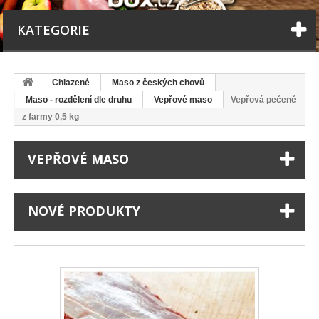
KATEGORIE
Chlazené
Maso z českých chovů
Maso - rozdělení dle druhu
Vepřové maso
Vepřová pečeně
z farmy 0,5 kg
VEPŘOVÉ MASO
NOVÉ PRODUKTY