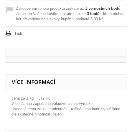
Zakoupením tohoto produktu získáte až
3
věrnostních bodů
.
Za obsah Vašeho košíku získáte celkem
3
bodů
, které mohou
být převedeny na slevový kupón v hodnotě
3,00 Kč
.
Tisk
VÍCE INFORMACÍ
cena za 1 kg = 372 Kč
V cenách je započteno vakuové balení výrobku.
Uvedená cena za ks je orientační, reálná cena bude vypočítána
dle skutečné hmotnosti balení.