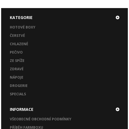
KATEGORIE
HOTOVÉ BOXY
ČERSTVÉ
CHLAZENÉ
PEČIVO
ZE SPÍŽE
ZDRAVÉ
NÁPOJE
DROGERIE
SPECIALS
INFORMACE
VŠEOBECNÉ OBCHODNÍ PODMÍNKY
PŘÍBĚH FARMBOXU