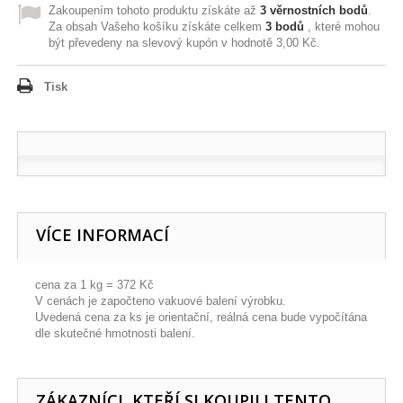
Zakoupením tohoto produktu získáte až
3
věrnostních bodů
.
Za obsah Vašeho košíku získáte celkem
3
bodů
, které mohou
být převedeny na slevový kupón v hodnotě
3,00 Kč
.
Tisk
VÍCE INFORMACÍ
cena za 1 kg = 372 Kč
V cenách je započteno vakuové balení výrobku.
Uvedená cena za ks je orientační, reálná cena bude vypočítána
dle skutečné hmotnosti balení.
ZÁKAZNÍCI, KTEŘÍ SI KOUPILI TENTO