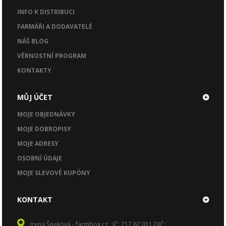
INFO K DISTRIBUCI
FARMÁŘI A DODAVATELÉ
NÁŠ BLOG
VĚRNOSTNÍ PROGRAM
KONTAKTY
MŮJ ÚČET
MOJE OBJEDNÁVKY
MOJE DOBROPISY
MOJE ADRESY
OSOBNÍ ÚDAJE
MOJE SLEVOVÉ KUPÓNY
KONTAKT
Irena Šneková - farmbox.cz , IČ: 717 67 011 DIČ: