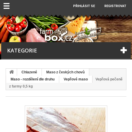
☰
PŘIHLÁSIT SE
REGISTROVAT
KATEGORIE
Chlazené
Maso z českých chovů
Maso - rozdělení dle druhu
Vepřové maso
Vepřová pečeně
z farmy 0,5 kg