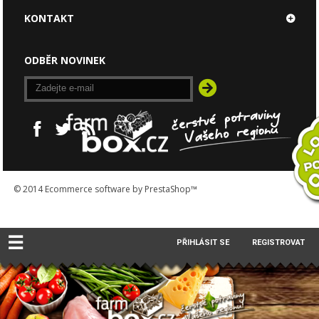
KONTAKT
ODBĚR NOVINEK
© 2014
Ecommerce software by PrestaShop™
☰
PŘIHLÁSIT SE
REGISTROVAT