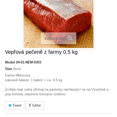
Zobrazit větší
Vepřová pečeně z farmy 0,5 kg
Model
04-01-NEM-0303
Stav
Nové
Farma Němcova
vakuově baleno: 1 balení = ca. 0,5 kg
Zvířata mají volný přístup na pastviny nacházející se na Vysočině a
jsou krmeny vlastními krmnými směsmi.
Tweet
Sdílet