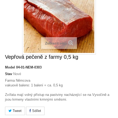
Zobrazit větší
Vepřová pečeně z farmy 0,5 kg
Model
04-01-NEM-0303
Stav
Nové
Farma Němcova
vakuově baleno: 1 balení = ca. 0,5 kg
Zvířata mají volný přístup na pastviny nacházející se na Vysočině a
jsou krmeny vlastními krmnými směsmi.
Tweet
Sdílet